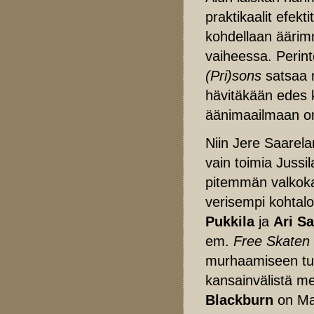
praktikaalit efekt
kohdellaan äärim
vaiheessa. Perint
(Pri)sons
satsaa m
hävitäkään edes k
äänimaailmaan on 
Niin Jere Saarela
vain toimia Jussil
pitemmän valkokan
verisempi kohtalo
Pukkila
ja
Ari S
em.
Free Skaten
murhaamiseen tu
kansainvälistä me
Blackburn
on Ma