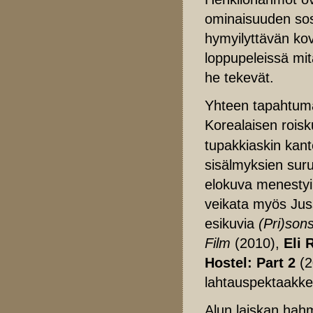
ominaisuuden sosi
hymyilyttävän kov
loppupeleissä mit
he tekevät.
Yhteen tapahtum
Korealaisen rois
tupakkiaskin kant
sisälmyksien suru
elokuva menestyi 
veikata myös Jussil
esikuvia
(Pri)sons
Film
(2010),
Eli 
Hostel: Part 2
(2
lahtauspektaakkel
Alun laiskan hahm