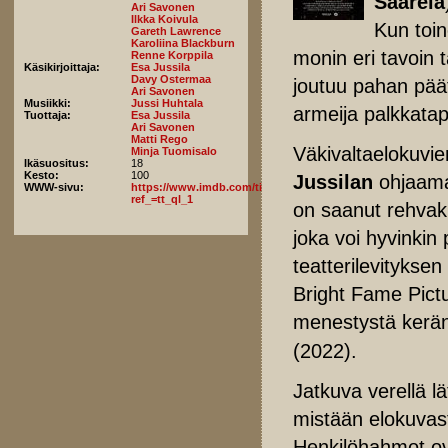
Saarela
Ari Savonen
Ilkka Koivula
Kun toin
Gareth Lawrence
Karoliina Blackburn
monin eri tavoin 
Renne Korppila
Käsikirjoittaja:
Esa Jussila
Davy Ostermaa
joutuu pahan pää
Ari Savonen
Musiikki:
Jussi Huhtala
armeija palkkata
Tuottaja:
Esa Jussila
Ari Savonen
Matti Rego
Väkivaltaelokuvie
Minja Tuomisalo
Ikäsuositus:
18
Kesto:
100
Jussilan
ohjaama
WWW-sivu:
https://www.imdb.com/title/tt28528526/fullcredits/?
ref_=tt_ql_1
on saanut rehvak
joka voi hyvinkin
teatterilevityksen
Bright Fame Pictu
menestystä keränn
(2022).
Jatkuva verellä l
mistään elokuvast
Henkilöhahmot o