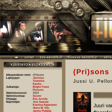
Hyppää pääsisältöön
(Pri)sons
Alkuperäinen nimi:
(Pri)sons
Lajityyppi:
Jännitys
Jussi U. Pell
Toiminta
Kauhu
Julkaisija:
Bright Fame
Pictures
Valmistusvuosi:
2024
Valmistusmaa:
Suomi
Ohjaaja:
Esa Jussila
Näyttelijät:
Jere Saarela
Juuri va
Katriina Rajaniemi
Veera W. Vilo
Jarmo Pukkila