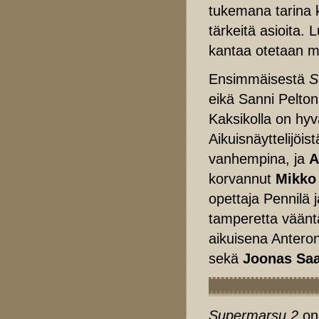
tukemana tarina k
tärkeitä asioita. 
kantaa otetaan m
Ensimmäisestä
S
eikä Sanni Pelto
Kaksikolla on hy
Aikuisnäyttelijöi
vanhempina, ja
A
korvannut
Mikko 
opettaja Pennilä 
tamperetta väänt
aikuisena Anteron
sekä
Joonas Sa
Supermarsu 2
on 