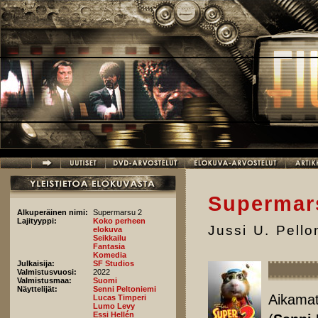
Hyppää pääsisältöön
Supermar
Alkuperäinen nimi:
Supermarsu 2
Lajityyppi:
Koko perheen
Jussi U. Pell
elokuva
Seikkailu
Fantasia
Komedia
Julkaisija:
SF Studios
Valmistusvuosi:
2022
Valmistusmaa:
Suomi
Näyttelijät:
Senni Peltoniemi
Aikamat
Lucas Timperi
Lumo Levy
Essi Hellén