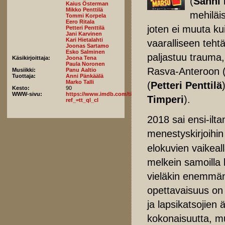
(
Sanni 
Kaius Österman
Mikko Penttilä
mehiläi
Tommi Korpela
Eero Ritala
joten ei muuta ku
Petteri Penttilä
Jani Karvinen
Kari Hietalahti
vaaralliseen teh
Joonas Sartamo
Esko Salminen
paljastuu trauma,
Käsikirjoittaja:
Joona Tena
Paula Noronen
Rasva-Anteroon 
Musiikki:
Panu Aaltio
Tuottaja:
Anni Pänkäälä
Marko Talli
(
Petteri Penttilä
Kesto:
90
WWW-sivu:
https://www.imdb.com/title/tt13371266/fullcredits/?
Timperi
).
ref_=tt_ql_cl
2018 sai ensi-ilt
menestyskirjoihi
elokuvien vaikeall
melkein samoilla 
vieläkin enemmän 
opettavaisuus on 
ja lapsikatsojien 
kokonaisuutta, mu