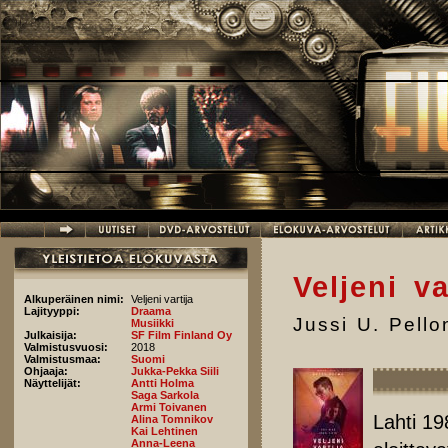
Hyppää pääsisältöön
Veljeni va
Alkuperäinen nimi:
Veljeni vartija
Lajityyppi:
Draama
Jussi U. Pell
Musiikki
Julkaisija:
SF Film Finland Oy
Valmistusvuosi:
2018
Valmistusmaa:
Suomi
Ohjaaja:
Jukka-Pekka Siili
Näyttelijät:
Antti Holma
Saga Sarkola
Armi Toivanen
Lahti 19
Alina Tomnikov
Kai Lehtinen
Anna-Leena