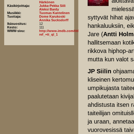
aloittav
Härkönen
Käsikirjoittaja:
Jukka-Pekka Siili
mielessä
Aleksi Bardy
Musiikki:
Tuomas Kantelinen
syttyvät hihat aja
Tuottaja:
Dome Karukoski
Annika Sucksdorff
Ikäsuositus:
12
hankaluuksiin, e
Kesto:
111
WWW-sivu:
http://www.imdb.com/title/tt6591616/fullcredits?
Jare (
Antti Holm
ref_=tt_ql_1
hallitsemaan koti
rikkova hiphop-ar
mutta kun valot s
JP Siilin
ohjaam
kliseinen kertomu
umpikujasta taite
paalutetaan kivijal
ahdistusta itsen 
taiteilijan omitui
ja uraan, annetaa
vuorovesissä taiv