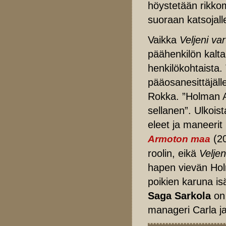
höystetään rikko
suoraan katsojall
Vaikka
Veljeni var
päähenkilön kaltai
henkilökohtaista. 
pääosanesittäjälle
Rokka. ”Holman An
sellanen”. Ulkois
eleet ja maneerit 
(20
Armoton maa
roolin, eikä
Veljen
hapen vievän Hol
poikien karuna i
Saga Sarkola
on 
manageri Carla j