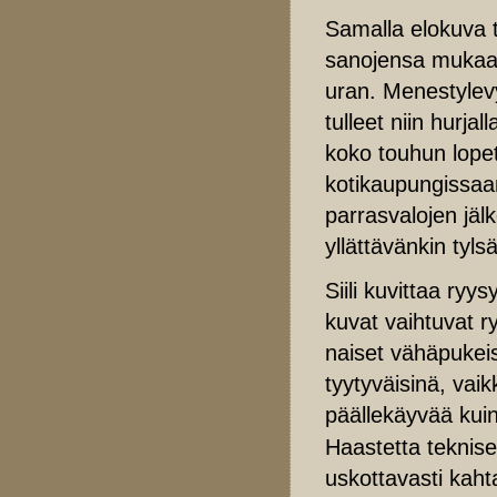
Samalla elokuva t
sanojensa mukaa
uran. Menestylevy
tulleet niin hurja
koko touhun lopet
kotikaupungissaa
parrasvalojen jälk
yllättävänkin tyls
Siili kuvittaa ryy
kuvat vaihtuvat r
naiset vähäpukeis
tyytyväisinä, vai
päällekäyvää ku
Haastetta teknis
uskottavasti kaht