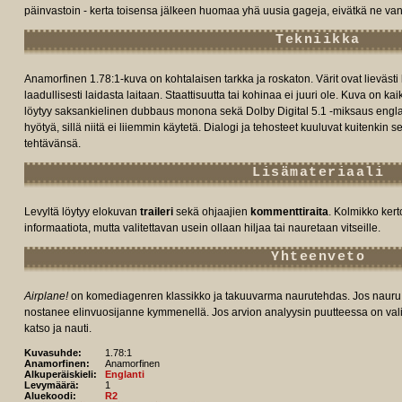
päinvastoin - kerta toisensa jälkeen huomaa yhä uusia gageja, eivätkä ne v
Tekniikka
Anamorfinen 1.78:1-kuva on kohtalaisen tarkka ja roskaton. Värit ovat lievästi
laadullisesti laidasta laitaan. Staattisuutta tai kohinaa ei juuri ole. Kuva on k
löytyy saksankielinen dubbaus monona sekä Dolby Digital 5.1 -miksaus engla
hyötyä, sillä niitä ei liiemmin käytetä. Dialogi ja tehosteet kuuluvat kuitenkin sel
tehtävänsä.
Lisämateriaali
Levyltä löytyy elokuvan
traileri
sekä ohjaajien
kommenttiraita
. Kolmikko kert
informaatiota, mutta valitettavan usein ollaan hiljaa tai nauretaan vitseille.
Yhteenveto
Airplane!
on komediagenren klassikko ja takuuvarma naurutehdas. Jos nauru to
nostanee elinvuosijanne kymmenellä. Jos arvion analyysin puutteessa on valitt
katso ja nauti.
Kuvasuhde:
1.78:1
Anamorfinen:
Anamorfinen
Alkuperäiskieli:
Englanti
Levymäärä:
1
Aluekoodi:
R2