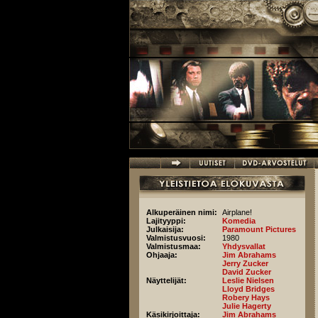
Hyppää pääsisältöön
Alkuperäinen nimi:
Airplane!
Lajityyppi:
Komedia
Julkaisija:
Paramount Pictures
Valmistusvuosi:
1980
Valmistusmaa:
Yhdysvallat
Ohjaaja:
Jim Abrahams
Jerry Zucker
David Zucker
Näyttelijät:
Leslie Nielsen
Lloyd Bridges
Robery Hays
Julie Hagerty
Käsikirjoittaja:
Jim Abrahams