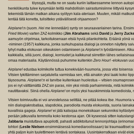
töyssyjä, mutta ne on saatu kuriin laittaessamme lennon autopil
henkilökunta tulee kysymään teiltä mahdollisiin sairastumisiinne liittyviä kysy
tekemistä tämän matkan aikana syötyyn kala-ateriaan. Muuten, mikäli matkus
lentää tätä konetta, tulisitteko ystävällisesti ohjaamoon?
Airplane!
:n (suom.
Hei me lennetään
) synty on seuraavanlainen tarina. Ensim
Fried Movie
) varten ZAZ-kolmikko (
Jim Abrahams
sekä
David
ja
Jerry Zuck
aamuyön ohjelmaa, tarkoituksenaan etsiä hyviä pilankohteita. Eräänä yönä v
-niminen (1957) kalkkuna, jonka surkuhupaisa dialogi ja onneton näyttely sai
lyhyt matka elokuvan oikeuksien ostamiseen ja
Airplane!
:n työstämiseen. Alk
kaikkialla, sillä juoni, dialogi, korniudet ja kalkkunat siirrettiin lähes sellais
omaa materiaalia. Käytännössä puhumme kuitenkin
Zero Hour!
-elokuvan uude
Airplane!
edustaa kolmikolle tuttua konekivääri-huumoria, jossa vitsi toisens
Vitsien tykittäminen sarjatulella varmistaa sen, että ainakin yksi laaki koko l
täysosuma.
Airplane!
:n ei tarvitse kuitenkaan huolestua – vitsien osumapros
jos ei nyt välttämättä ZAZ:sin paras, niin yksi niistä parhaimmista, mitä kolmi
nautittavaksi. Siinä ohella
Airplane!
on myös yksi hauskimmista komedioista, m
Vitsien toimivuutta ei voi arvostelussa selittää, ne pitää kokea itse. Huumoria
niin dialogiakrobatiaa, slapstickia, parodioita muista elokuvista, suoria laina
kuvallisia gageja.
Airplane!
ei jätä katsojaa moneksikaan sekunniksi kyllästym
perään jatkuvalla temmolla koko kestonsa ajan. Oli kyseessä sitten katuslang
Jabbaria
muistuttava apupilotti, pahasti addiktoitunut lennonjohtaja (erinom
tohtori (
Leslie Nielsen
ensimmäisessä komediaroolissaan) tai traumaattiset sot
yhtä paljon kuin tuulettimeen lentävä sontakasa. Uusintakerratkaan eivät el