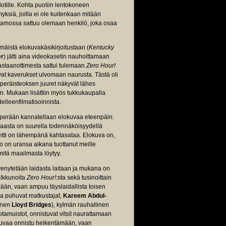
otille. Kohta puoliin lentokoneen
myksiä, joilla ei ole kuitenkaan mitään
tamossa sattuu olemaan henkilö, joka osaa
mäistä elokuvakäsikirjoitustaan (
Kentucky
er
) jätti aina videokasetin nauhoittamaan
astaanottimesta sattui tulemaan
Zero Hour!
vat kaverukset ulvomaan naurusta. Tästä oli
uperäisteoksen juuret näkyvät lähes
inaan. Mukaan lisättiin myös tukkukaupalla
lleenfilmatisoinnista.
a perään kannatellaan elokuvaa eteenpäin.
ippaasta on suurella todennäköisyydellä
entti on lähempänä kahtasataa. Elokuva on,
kko on uransa aikana tuottanut meille
itä maailmasta löytyy.
 venytetään laidasta laitaan ja mukana on
kalkkunoita
Zero Hour!
:sta sekä tusinoittain
ään, vaan ampuu täyslaidallista toisen
ia puhuvat matkustajat,
Kareem Abdul-
ainen
Lloyd Bridges
), kylmän rauhallinen
amuistot, onnistuvat vitsit naurattamaan
okuvaa onnistu heikentämään, vaan