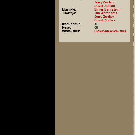
Jerry Zucker
David Zucker
Musiikki:
Elmer Bernstein
Tuottaja:
Jim Abrahams
Jerry Zucker
David Zucker
Ikäsuositus:
11
Kesto:
88
WWW-sivu:
Elokuvan www-sivu