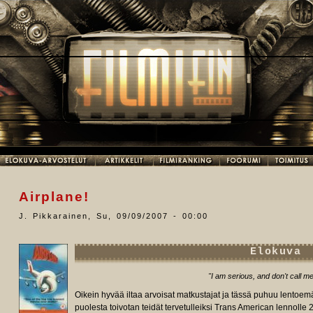
Airplane!
J. Pikkarainen
,
Su, 09/09/2007 - 00:00
Elokuva
"I am serious, and don't call me
Oikein hyvää iltaa arvoisat matkustajat ja tässä puhuu lentoe
puolesta toivotan teidät tervetulleiksi Trans American lennolle