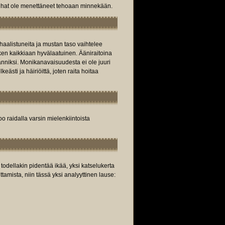
anhat ole menettäneet tehoaan minnekään.
 haalistuneita ja mustan taso vaihtelee
aiken kaikkiaan hyvälaatuinen. Ääniraitoina
nniksi. Monikanavaisuudesta ei ole juuri
keästi ja häiriöittä, joten raita hoitaa
oo raidalla varsin mielenkiintoista
dellakin pidentää ikää, yksi katselukerta
amista, niin tässä yksi analyyttinen lause: