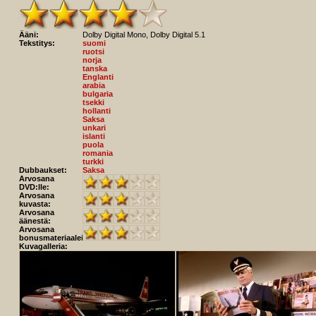
Ääni:
Dolby Digital Mono, Dolby Digital 5.1
Tekstitys:
suomi
ruotsi
norja
tanska
Englanti
arabia
bulgaria
tsekki
hollanti
Saksa
unkari
islanti
puola
romania
turkki
Dubbaukset:
Saksa
Arvosana
DVD:lle:
Arvosana
kuvasta:
Arvosana
äänestä:
Arvosana
bonusmateriaaleista:
Kuvagalleria: