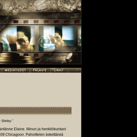
 Shirley."
mäntänne Elaine. Minun ja henkilökuntani
 209 Chicagoon. Pahoittelen äskettäisiä