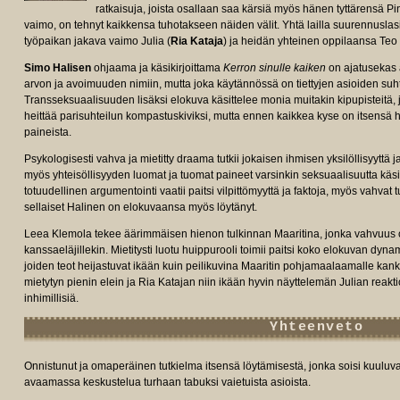
ratkaisuja, joista osallaan saa kärsiä myös hänen tyttärensä Pin
vaimo, on tehnyt kaikkensa tuhotakseen näiden välit. Yhtä lailla suurennusl
työpaikan jakava vaimo Julia (
Ria Kataja
) ja heidän yhteinen oppilaansa Teo 
Simo Halisen
ohjaama ja käsikirjoittama
Kerron sinulle kaiken
on ajatusekas 
arvon ja avoimuuden nimiin, mutta joka käytännössä on tiettyjen asioiden suh
Transseksuaalisuuden lisäksi elokuva käsittelee monia muitakin kipupisteitä, j
heittää parisuhteilun kompastuskiviksi, mutta ennen kaikkea kyse on itsensä h
paineista.
Psykologisesti vahva ja mietitty draama tutkii jokaisen ihmisen yksilöllisyyttä ja
myös yhteisöllisyyden luomat ja tuomat paineet varsinkin seksuaalisuutta käs
totuudellinen argumentointi vaatii paitsi vilpittömyyttä ja faktoja, myös vahvat t
sellaiset Halinen on elokuvaansa myös löytänyt.
Leea Klemola tekee äärimmäisen hienon tulkinnan Maaritina, jonka vahvuus on 
kanssaeläjillekin. Mietitysti luotu huippurooli toimii paitsi koko elokuvan dyna
joiden teot heijastuvat ikään kuin peilikuvina Maaritin pohjamaalaamalle kan
mietytyn pienin elein ja Ria Katajan niin ikään hyvin näyttelemän Julian reakt
inhimillisiä.
Yhteenveto
Onnistunut ja omaperäinen tutkielma itsensä löytämisestä, jonka soisi kuulu
avaamassa keskustelua turhaan tabuksi vaietuista asioista.