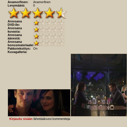
Anamorfinen:
Anamorfinen
Levymäärä:
0
Arvosana
DVD:lle:
Arvosana
kuvasta:
Arvosana
äänestä:
Arvosana
bonusmateriaaleista:
Pakkotekstitys:
On
Kuvagalleria:
Kirjaudu sisään
lähettääksesi kommentteja