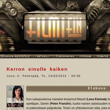
Kerron sinulle kaiken
Jussi U. Pellonpää
,
To, 14/03/2013 - 00:00
Elokuva
Kun sukupuolensa naiseksi korjannut Maarit (
Leea Klemola
) 
opettajan, Samin (
Peter Franzén
), luulisi naisen salaisuuden
ei pakenekaan paljastusta. Toisin on yhteiskunnan laita, joka 