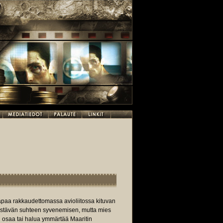
tapaa rakkaudettomassa avioliitossa kituvan
 estävän suhteen syvenemisen, mutta mies
ei osaa tai halua ymmärtää Maaritin