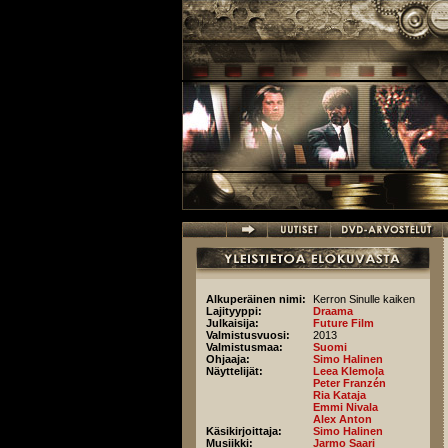
Hyppää pääsisältöön
Alkuperäinen nimi:
Kerron Sinulle kaiken
Lajityyppi:
Draama
Julkaisija:
Future Film
Valmistusvuosi:
2013
Valmistusmaa:
Suomi
Ohjaaja:
Simo Halinen
Näyttelijät:
Leea Klemola
Peter Franzén
Ria Kataja
Emmi Nivala
Alex Anton
Käsikirjoittaja:
Simo Halinen
Musiikki:
Jarmo Saari