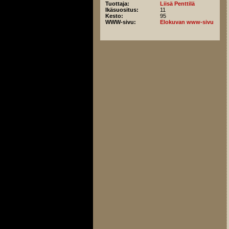
Tuottaja:
Liisä Penttilä
Ikäsuositus:
11
Kesto:
95
WWW-sivu:
Elokuvan www-sivu