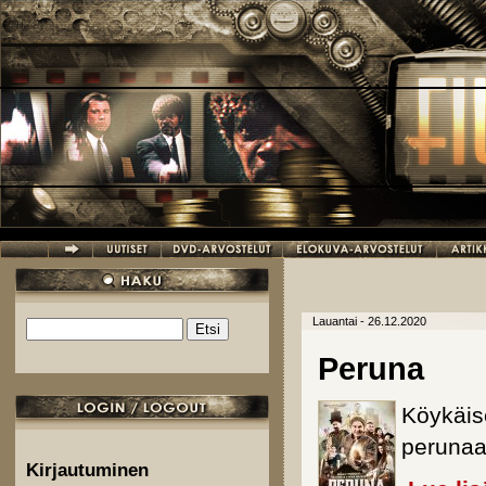
Hyppää pääsisältöön
Lauantai - 26.12.2020
Etsi
Hakulomake
Peruna
Köykäis
perunaa 
Kirjautuminen