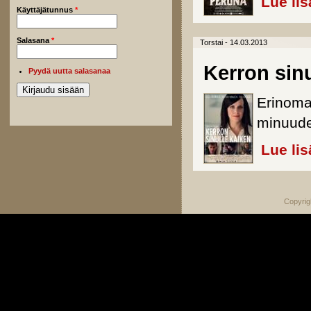
Lue lis
Käyttäjätunnus
*
Salasana
*
Torstai - 14.03.2013
Kerron sinu
Pyydä uutta salasanaa
Erinomai
minuude
Lue lis
Copyrig