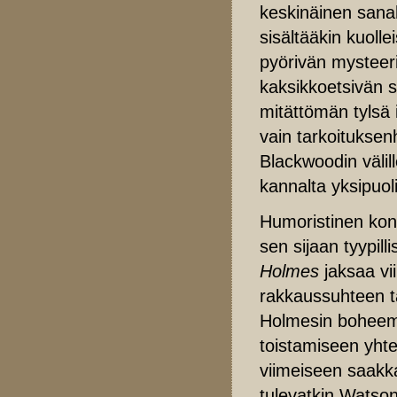
keskinäinen sana
sisältääkin kuoll
pyörivän mysteeri
kaksikkoetsivän s
mitättömän tylsä
vain tarkoituksen
Blackwoodin välil
kannalta yksipuoli
Humoristinen kon
sen sijaan tyypi
Holmes
jaksaa vii
rakkaussuhteen t
Holmesin boheemi 
toistamiseen yht
viimeiseen saakka
tulevatkin Watson