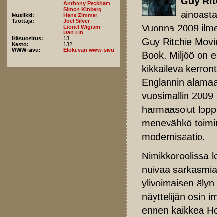
Guy Rit
Anthony Peckham
Simon Kinberg
ainoasta
Musiikki:
Hans Zimmer
Tuottaja:
Joel Silver
Vuonna 2009 ilm
Lionel Wigram
Dan Lin
Ikäsuositus:
13
Guy Ritchie Mov
Kesto:
132
WWW-sivu:
Elokuvan www-sivu
Book. Miljöö on 
kikkaileva kerront
Englannin alamaai
vuosimallin 2009
harmaasolut loppu
menevähkö toimint
modernisaatio.
Nimikkoroolissa l
nuivaa sarkasmia
ylivoimaisen äly
näyttelijän osin i
ennen kaikkea H