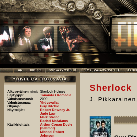
Hyppää pääsisältöön
Sherlock 
Alkuperäinen nimi:
Sherlock Holmes
Lajityyppi:
Toiminta / Komedia
J. Pikkarainen
Valmistusvuosi:
2009
Valmistusmaa:
Yhdysvallat
Ohjaaja:
Guy Ritchie
Näyttelijät:
Robert Downey Jr.
Jude Law
Mark Strong
Rachel McAdams
Käsikirjoittaja:
Arthur Conan Doyle
(hahmot)
Michael Robert
Johnson