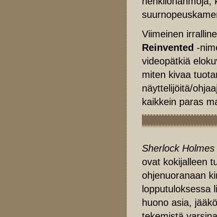
henkilöhahmoja, kä
suurnopeuskamer
Viimeinen irralli
Reinvented
-nime
videopätkiä eloku
miten kivaa tuota
näyttelijöitä/ohja
kaikkein paras m
Sherlock Holmes
ovat kokijalleen 
ohjenuoranaan kir
lopputuloksessa l
huono asia, jääkö
tekemistä varsin