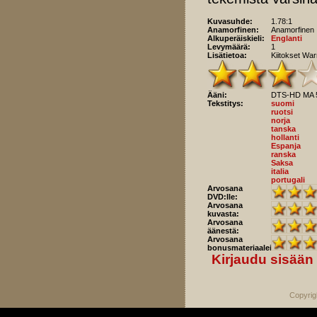
Kuvasuhde:
1.78:1
Anamorfinen:
Anamorfinen
Alkuperäiskieli:
Englanti
Levymäärä:
1
Lisätietoa:
Kiitokset War
Ääni:
DTS-HD MA 
Tekstitys:
suomi
ruotsi
norja
tanska
hollanti
Espanja
ranska
Saksa
italia
portugali
Arvosana
DVD:lle:
Arvosana
kuvasta:
Arvosana
äänestä:
Arvosana
bonusmateriaaleista:
Kirjaudu sisään
Copyrig