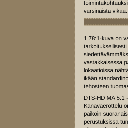
toimintakohtauks
varsinaista vikaa.
1.78:1-kuva on v
tarkoituksellises
siedettävämmäksi
vastakkaisessa pä
lokaatioissa näh
ikään standardino
tehosteen tuoma
DTS-HD MA 5.1 -r
Kanavaerottelu on
paikoin suoranais
perustuksissa tun