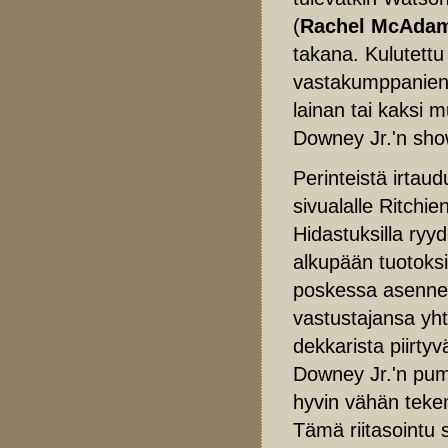
(
Rachel McAda
takana. Kulutettu 
vastakumppanien 
lainan tai kaksi m
Downey Jr.'n sho
Perinteistä irtaud
sivualalle Ritchi
Hidastuksilla ryyd
alkupään tuotoksia
poskessa asenne. 
vastustajansa yht
dekkarista piirtyv
Downey Jr.'n pum
hyvin vähän teke
Tämä riitasointu 