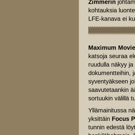
Zimmerin
johtam
kohtauksia luonte
LFE-kanava ei ku
Maximum Movie
katsoja seuraa e
ruudulla näkyy ja 
dokumentteihin, j
syventyäkseen joh
saavutetaankin ä
sortuukin välillä 
Yllämainitussa n
yksittäin
Focus P
tunnin edestä lö