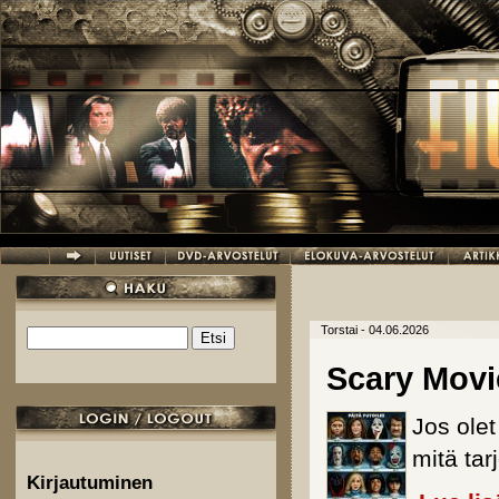
Hyppää pääsisältöön
Torstai - 04.06.2026
Etsi
Hakulomake
Scary Movi
Jos ole
mitä tarj
Kirjautuminen