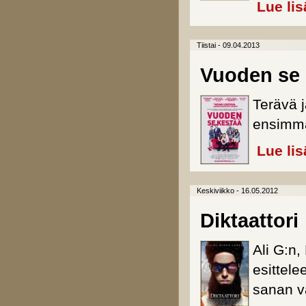
Lue lis
Tiistai - 09.04.2013
Vuoden se 
Terävä 
ensimmä
Lue lis
Keskiviikko - 16.05.2012
Diktaattori
Ali G:n
esittele
sanan v