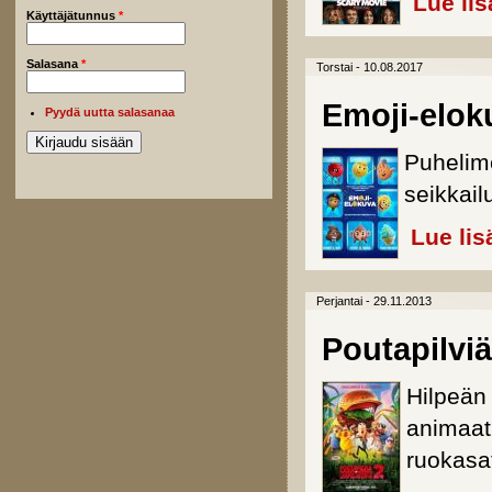
Lue lis
Käyttäjätunnus
*
Salasana
*
Torstai - 10.08.2017
Emoji-elok
Pyydä uutta salasanaa
Puhelim
seikkail
Lue lis
Perjantai - 29.11.2013
Poutapilviä
Hilpeän
animaati
ruokasa