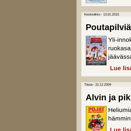
Keskiviikko - 13.01.2010
Poutapilviä
Yli-inno
ruokasa
jääväss
Lue lis
Tiistai - 22.12.2009
Alvin ja pi
Heliumi
hämmink
Lue lis