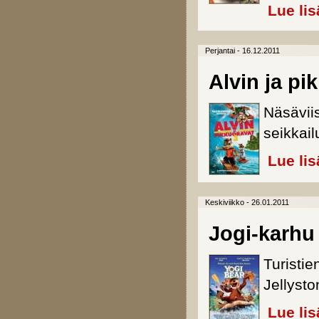
Lue lis
Perjantai - 16.12.2011
Alvin ja pi
Näsävii
seikkail
Lue lis
Keskiviikko - 26.01.2011
Jogi-karhu
Turisti
Jellyst
Lue lis