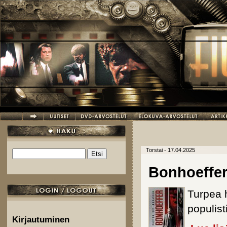
Hyppää pääsisältöön
Torstai - 17.04.2025
Etsi
Hakulomake
Bonhoeffe
Turpea 
populis
Kirjautuminen