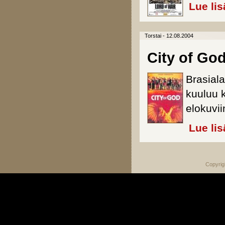
Lue lis
Torstai - 12.08.2004
City of Go
Brasial
kuuluu k
elokuvi
Lue lis
Copyrig