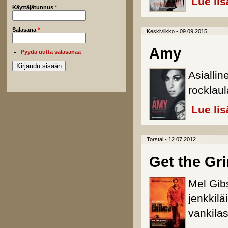
Lue lis
Käyttäjätunnus
*
Salasana
*
Keskiviikko - 09.09.2015
Amy
Pyydä uutta salasanaa
Asialli
rocklau
Lue lis
Torstai - 12.07.2012
Get the Gr
Mel Gib
jenkkilä
vankila