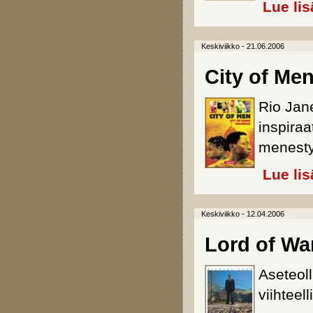
Lue lis
Keskiviikko - 21.06.2006
City of Me
Rio Jan
inspiraa
menesty
Lue lis
Keskiviikko - 12.04.2006
Lord of Wa
Aseteoll
viihteel