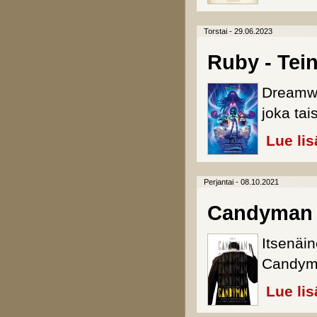
Torstai - 29.06.2023
Ruby - Tein
Dreamwo
joka tai
Lue lis
Perjantai - 08.10.2021
Candyman
Itsenäin
Candyma
Lue lis