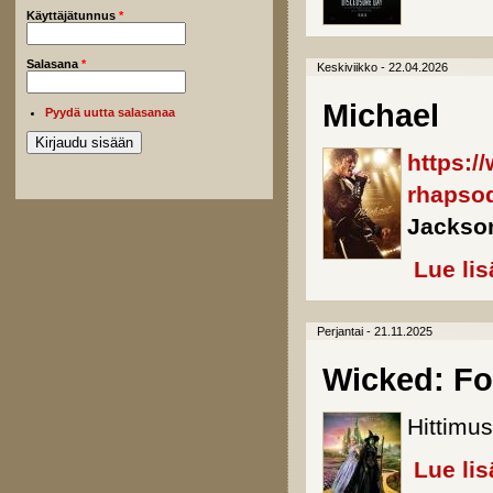
Käyttäjätunnus
*
Salasana
*
Keskiviikko - 22.04.2026
Michael
Pyydä uutta salasanaa
https:/
rhapso
Jackso
Lue lis
Perjantai - 21.11.2025
Wicked: F
Hittimus
Lue lis