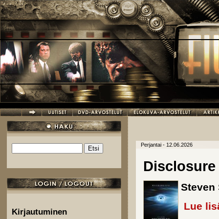
Hyppää pääsisältöön
Perjantai - 12.06.2026
Etsi
Hakulomake
Disclosure
Steven 
Lue lis
Kirjautuminen