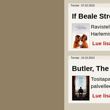
Torstai - 07.02.2019
If Beale St
Raviste
Harlemi
Lue lis
Torstai - 24.10.2013
Butler, The
Tositapa
palvelle
Lue lis