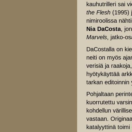
kauhutrilleri sai 
the Flesh
(1995) 
nimiroolissa näh
Nia DaCosta
, jo
Marvels
, jatko-o
DaCostalla on kie
neiti on myös aja
verisiä ja raakoja
hyötykäyttää arkki
tarkan editoinnin 
Pohjaltaan perin
kuorrutettu varsin 
kohdellun värilli
vastaan. Origina
katalyyttinä toimi