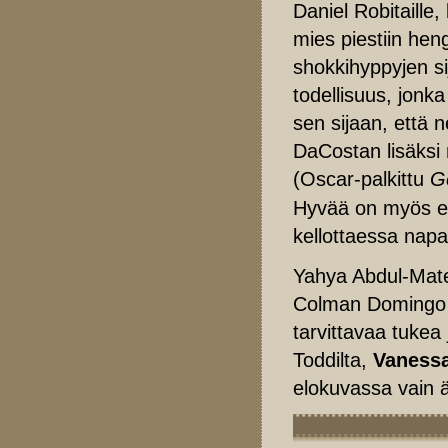
Daniel Robitaille
mies piestiin heng
shokkihyppyjen s
todellisuus, jonk
sen sijaan, että 
DaCostan lisäks
(Oscar-palkittu
G
Hyvää on myös el
kellottaessa napa
Yahya Abdul-Matee
Colman Domingo t
tarvittavaa tukea
Toddilta,
Vanessa
elokuvassa vain 