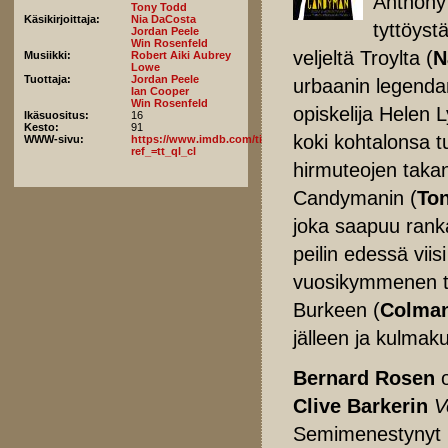
Anthony
Tony Todd
Käsikirjoittaja:
Nia DaCosta
tyttöyst
Jordan Peele
Win Rosenfeld
veljeltä Troylta (
N
Musiikki:
Robert Aiki Aubrey
Lowe
Tuottaja:
Jordan Peele
urbaanin legendan
Ian Cooper
Win Rosenfeld
opiskelija Helen L
Ikäsuositus:
16
Kesto:
91
koki kohtalonsa t
WWW-sivu:
https://www.imdb.com/title/tt9347730/fullcredits/?
ref_=tt_ql_cl
hirmuteojen taka
Candymanin (
To
joka saapuu rank
peilin edessä viis
vuosikymmenen t
Burkeen (
Colma
jälleen ja kulmaku
Bernard Rosen
o
Clive Barkerin
V
Semimenestynyt ,