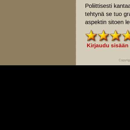
Poliittisesti kant
tehtynä se tuo g
aspektin sitoen 
Kirjaudu sisään
Copyrig