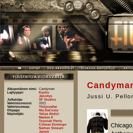
Hyppää pääsisältöön
Candyma
Alkuperäinen nimi:
Candyman
Lajityyppi:
Kauhu
Jussi U. Pell
Jännitys
Julkaisija:
SF Studios
Valmistusvuosi:
2021
Valmistusmaa:
Yhdysvallat
Ohjaaja:
Nia DaCosta
Näyttelijät:
Yahya Abdul-
Mateen II
Teyonah Parris
Chicago,
Colman Domingo
Nathan Stewart-
Jarrett