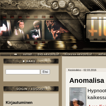
Hyppää pääsisältöön
Keskiviikko - 02.03.2016
Etsi
Hakulomake
Anomalisa
Hypnoott
kaikess
Kirjautuminen