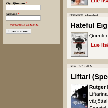
Lue lis
Käyttäjätunnus
*
Salasana
*
Keskiviikko - 13.01.2016
Hateful Eig
Pyydä uutta salasanaa
Quentin
Lue lis
Tiistai - 27.12.2005
Liftari (Spe
Rutger 
Liftarin
värjött