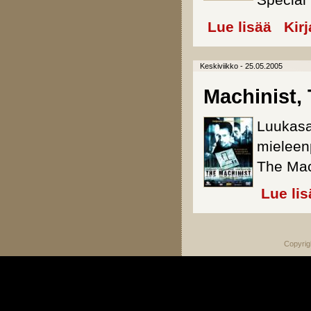
Special 
Lue lisää
about Lift
Kir
Keskiviikko - 25.05.2005
Machinist,
Luukasa
mieleen
The Mac
Lue lis
Copyrig