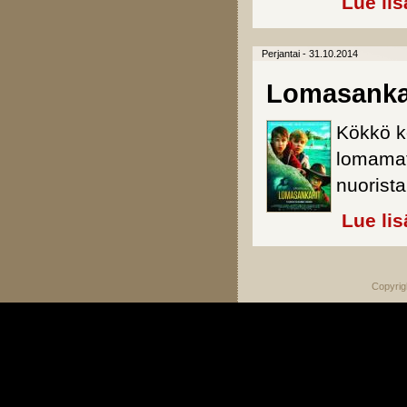
Lue lis
Perjantai - 31.10.2014
Lomasanka
Kökkö k
lomamat
nuorista
Lue lis
Copyrig