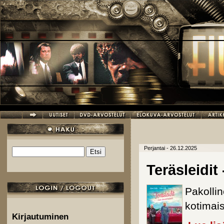
Hyppää pääsisältöön
Perjantai - 26.12.2025
Etsi
Hakulomake
Teräsleidit
Pakolli
kotimais
Kirjautuminen