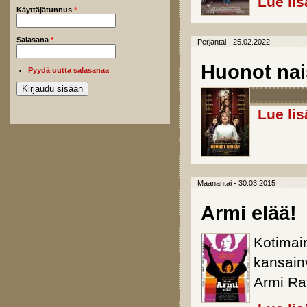
Lue lis
Käyttäjätunnus
*
Salasana
*
Perjantai - 25.02.2022
Huonot nai
Pyydä uutta salasanaa
Lue lis
Maanantai - 30.03.2015
Armi elää!
Kotimai
kansain
Armi Rat