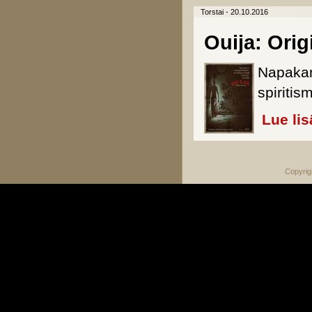
Torstai - 20.10.2016
Ouija: Orig
Napakam
spiritis
Lue lis
Copyrig