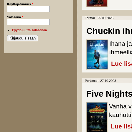
Käyttäjätunnus
*
Salasana
*
Torstai - 25.09.2025
Chuckin ih
Pyydä uutta salasanaa
Ihana j
ihmeell
Lue li
Perjantai - 27.10.2023
Five Nights
Vanha v
kauhutt
Lue lis