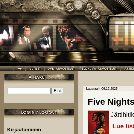
Hyppää pääsisältöön
Lauantai - 06.12.2025
Etsi
Hakulomake
Five Nights
Jättihit
Lue lis
Kirjautuminen