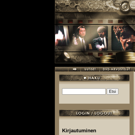
Hyppää pääsisältöön
Etsi
Hakulomake
Kirjautuminen