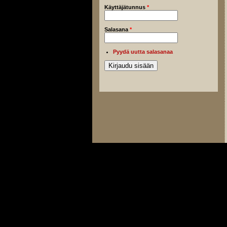
Käyttäjätunnus
*
Salasana
*
Pyydä uutta salasanaa