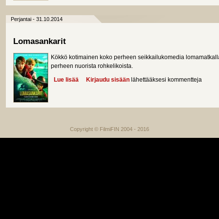
Perjantai - 31.10.2014
Lomasankarit
Kökkö kotimainen koko perheen seikkailukomedia lomamatkall
perheen nuorista rohkelikoista.
Lue lisää
about Lomasankarit
Kirjaudu sisään
lähettääksesi kommentteja
Copyright © FilmiFIN 2004 - 2016