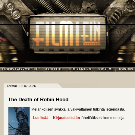
Torstai - 02.07.2026
The Death of Robin Hood
Melankolisen synkkä ja väkivaltainen tulkinta legendasta.
Lue lisää
about The Death of Robin Hood
Kirjaudu sisään
lähettääksesi kommentteja