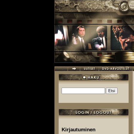
Hyppää pääsisältöön
Etsi
Hakulomake
Kirjautuminen