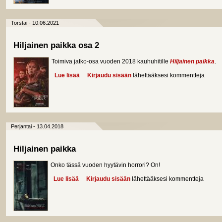
Torstai - 10.06.2021
Hiljainen paikka osa 2
Toimiva jatko-osa vuoden 2018 kauhuhitille
Hiljainen paikka
.
Lue lisää
about Hiljainen paikka osa 2
Kirjaudu sisään
lähettääksesi kommentteja
Perjantai - 13.04.2018
Hiljainen paikka
Onko tässä vuoden hyytävin horrori? On!
Lue lisää
about Hiljainen paikka
Kirjaudu sisään
lähettääksesi kommentteja