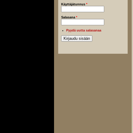
Käyttäjätunnus
*
Salasana
*
Pyydä uutta salasanaa