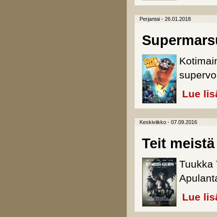
Perjantai - 26.01.2018
Supermars
Kotimain
supervo
Lue lis
Keskiviikko - 07.09.2016
Teit meistä
Tuukka 
Apulant
Lue lis