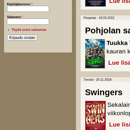
Lue lis
Käyttäjätunnus
*
Salasana
*
Perjantai - 18.03.2022
Pohjolan s
Pyydä uutta salasanaa
Tuukka
kauran 
Lue lis
Torstai - 29.11.2018
Swingers
Sekalain
viikonl
Lue lis