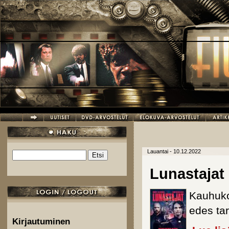
Hyppää pääsisältöön
Lauantai - 10.12.2022
Etsi
Hakulomake
Lunastajat
Kauhuko
edes ta
Kirjautuminen