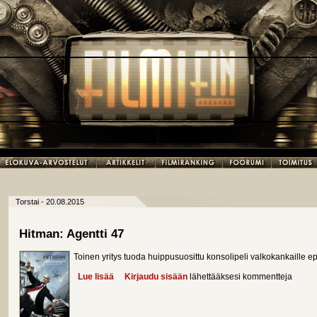
Torstai - 20.08.2015
Hitman: Agentti 47
Toinen yritys tuoda huippusuosittu konsolipeli valkokankaille
Lue lisää
about Hitman: Agentti 47
Kirjaudu sisään
lähettääksesi kommentteja