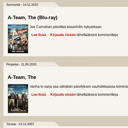
Sunnuntai - 14.11.2010
A-Team, The (Blu-ray)
Joe Carnahan päivittää kasarihitin nykyaikaan.
Lue lisää
about A-Team, The (Blu-ray)
Kirjaudu sisään
lähettääksesi kommentteja
Perjantai - 11.06.2010
A-Team, The
Vanha tv-sarja saa sähäkän päivityksen vauhdikkaassa toimin
Lue lisää
about A-Team, The
Kirjaudu sisään
lähettääksesi kommentteja
Torstai - 13.12.2007