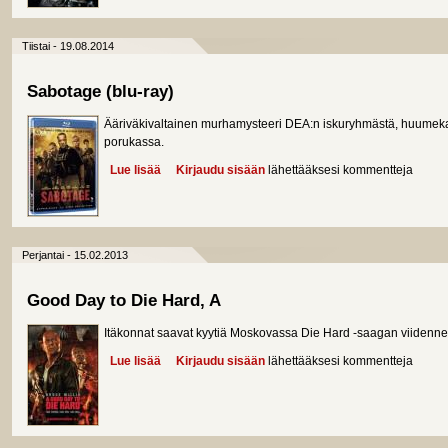
Tiistai - 19.08.2014
Sabotage (blu-ray)
Ääriväkivaltainen murhamysteeri DEA:n iskuryhmästä, huumekarte
porukassa.
Lue lisää
about Sabotage (blu-ray)
Kirjaudu sisään
lähettääksesi kommentteja
Perjantai - 15.02.2013
Good Day to Die Hard, A
Itäkonnat saavat kyytiä Moskovassa Die Hard -saagan viidenn
Lue lisää
about Good Day to Die Hard, A
Kirjaudu sisään
lähettääksesi kommentteja