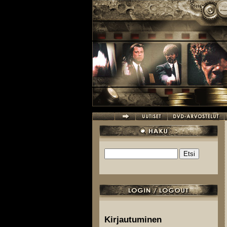
Hyppää pääsisältöön
Etsi
Hakulomake
Kirjautuminen