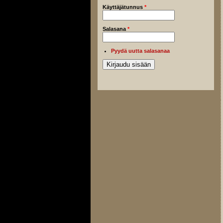
Käyttäjätunnus
*
Salasana
*
Pyydä uutta salasanaa