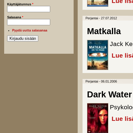
Lue lis
Käyttäjätunnus
*
Salasana
*
Perjantai - 27.07.2012
Matkalla
Pyydä uutta salasanaa
Jack Ke
Lue lis
Perjantai - 06.01.2006
Dark Water
Psykolog
Lue lis