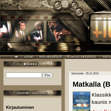
Hyppää pääsisältöön
Sunnuntai - 25.11.2012
Etsi
Hakulomake
Matkalla (B
Klassikk
kaunis m
Kirjautuminen