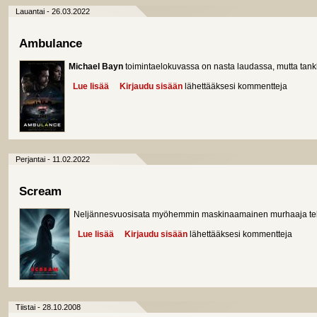
Lauantai - 26.03.2022
Ambulance
Michael Bayn
toimintaelokuvassa on nasta laudassa, mutta tankk
Lue lisää
about Ambulance
Kirjaudu sisään
lähettääksesi kommentteja
Perjantai - 11.02.2022
Scream
Neljännesvuosisata myöhemmin maskinaamainen murhaaja tek
Lue lisää
about Scream
Kirjaudu sisään
lähettääksesi kommentteja
Tiistai - 28.10.2008