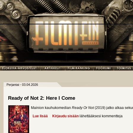
Perjantai - 03.04.2026
Ready of Not 2: Here I Come
Mainion kauhukomedian
Ready Or Not
(2019) jatko alkaa sekun
Lue lisää
about Ready of Not 2: Here I Come
Kirjaudu sisään
lähettääksesi kommentteja