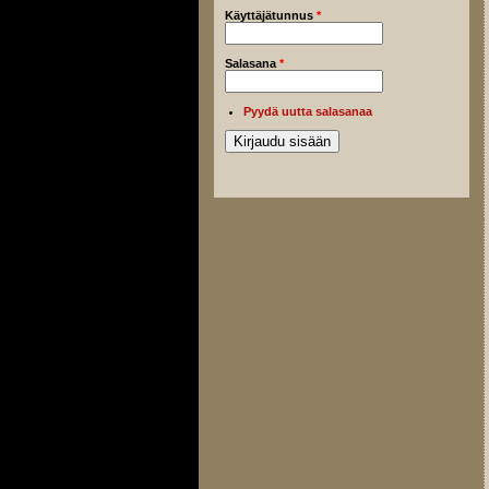
Käyttäjätunnus
*
Salasana
*
Pyydä uutta salasanaa