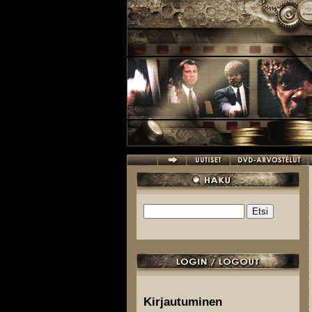
Hyppää pääsisältöön
Etsi
Hakulomake
Kirjautuminen