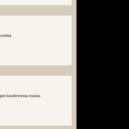
unohtaa.
aagan kuudennessa osassa.