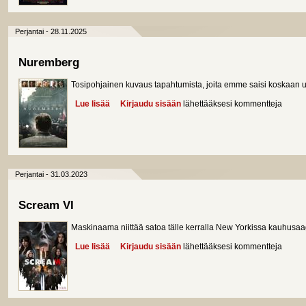
Perjantai - 28.11.2025
Nuremberg
Tosipohjainen kuvaus tapahtumista, joita emme saisi koskaan 
Lue lisää
about Nuremberg
Kirjaudu sisään
lähettääksesi kommentteja
Perjantai - 31.03.2023
Scream VI
Maskinaama niittää satoa tälle kerralla New Yorkissa kauhus
Lue lisää
about Scream VI
Kirjaudu sisään
lähettääksesi kommentteja