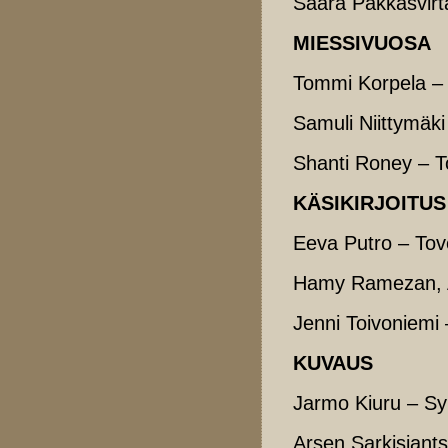
Saara Pakkasvirta
MIESSIVUOSA
Tommi Korpela – 
Samuli Niittymäki
Shanti Roney – T
KÄSIKIRJOITUS
Eeva Putro – Tov
Hamy Ramezan, A
Jenni Toivoniemi 
KUVAUS
Jarmo Kiuru – Sy
Arsen Sarkisiants