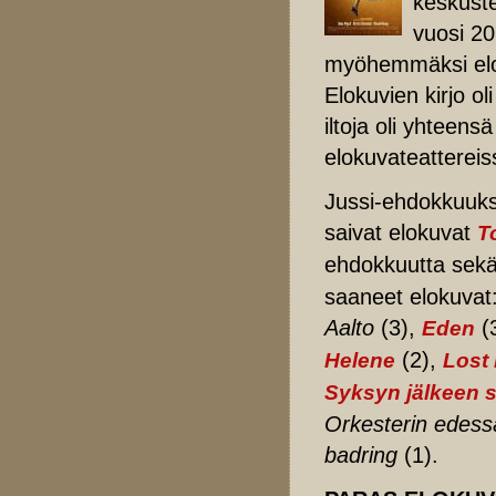
keskuste
vuosi 20
myöhemmäksi elok
Elokuvien kirjo ol
iltoja oli yhteen
elokuvateatterei
Jussi-ehdokkuuks
saivat elokuvat
T
ehdokkuutta sek
saaneet elokuvat
Aalto
(3),
(3
Eden
(2),
Helene
Lost
Syksyn jälkeen 
Orkesterin edess
badring
(1).