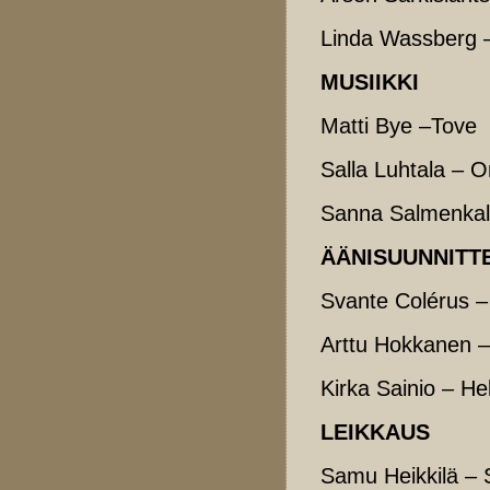
Linda Wassberg 
MUSIIKKI
Matti Bye –Tove
Salla Luhtala – O
Sanna Salmenkall
ÄÄNISUUNNITT
Svante Colérus –
Arttu Hokkanen –
Kirka Sainio – He
LEIKKAUS
Samu Heikkilä – 