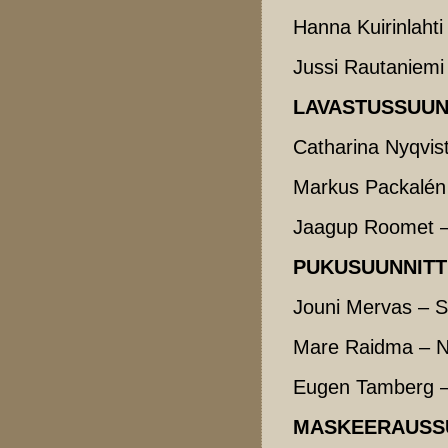
Hanna Kuirinlaht
Jussi Rautaniemi 
LAVASTUSSUUN
Catharina Nyqvis
Markus Packalén
Jaagup Roomet –
PUKUSUUNNITT
Jouni Mervas – S
Mare Raidma – Nä
Eugen Tamberg –
MASKEERAUSS