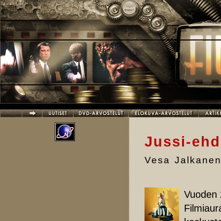
Hyppää pääsisältöön
Jussi-ehd
Vesa Jalkane
Vuoden 2
Filmiaur