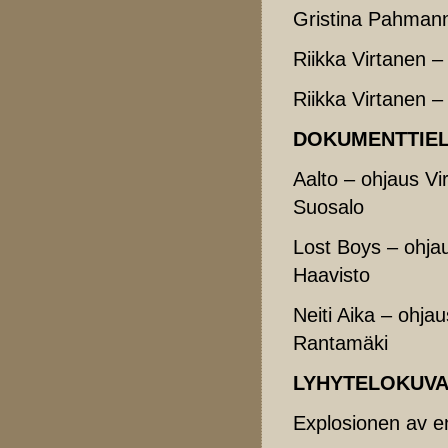
Gristina Pahmann
Riikka Virtanen –
Riikka Virtanen – 
DOKUMENTTIE
Aalto – ohjaus Vir
Suosalo
Lost Boys – ohja
Haavisto
Neiti Aika – ohjau
Rantamäki
LYHYTELOKUV
Explosionen av e