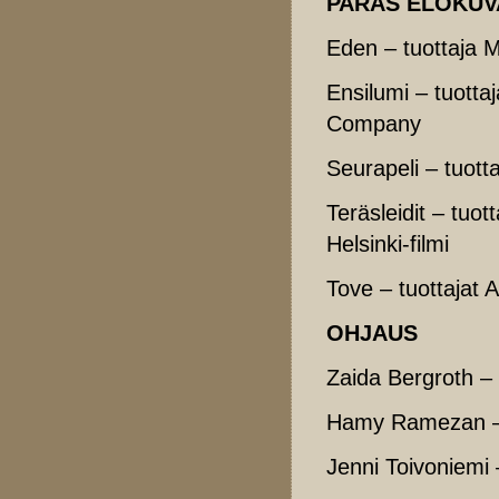
PARAS ELOKUV
Eden – tuottaja M
Ensilumi – tuotta
Company
Seurapeli – tuotta
Teräsleidit – tuo
Helsinki-filmi
Tove – tuottajat A
OHJAUS
Zaida Bergroth –
Hamy Ramezan –
Jenni Toivoniemi 