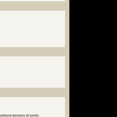
ruutulipulla
vuotisena teemana oli luonto.