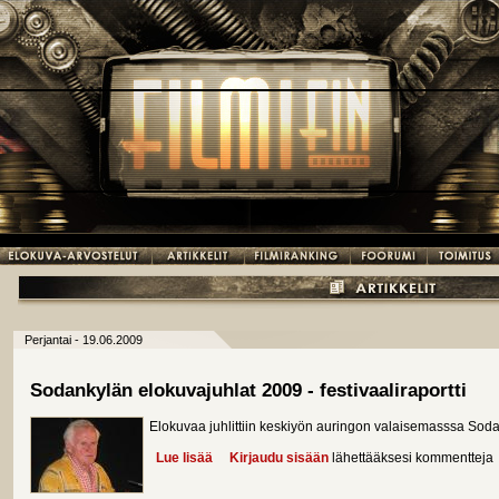
Perjantai - 19.06.2009
Sodankylän elokuvajuhlat 2009 - festivaaliraportti
Elokuvaa juhlittiin keskiyön auringon valaisemasssa Soda
Lue lisää
about Sodankylän elokuvajuhlat 2009 - festiva
Kirjaudu sisään
lähettääksesi kommentteja