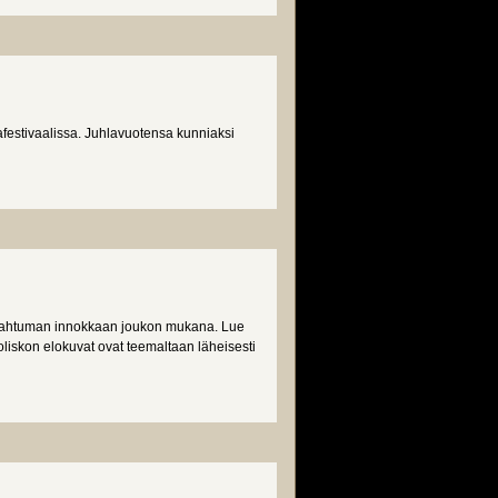
afestivaalissa. Juhlavuotensa kunniaksi
atapahtuman innokkaan joukon mukana. Lue
oliskon elokuvat ovat teemaltaan läheisesti