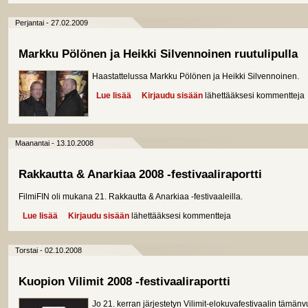
Perjantai - 27.02.2009
Markku Pölönen ja Heikki Silvennoinen ruutulipulla
Haastattelussa Markku Pölönen ja Heikki Silvennoinen.
Lue lisää
about Markku Pölönen ja Heikki Silvennoinen 
Kirjaudu sisään
lähettääksesi kommentteja
Maanantai - 13.10.2008
Rakkautta & Anarkiaa 2008 -festivaaliraportti
FilmiFIN oli mukana 21. Rakkautta & Anarkiaa -festivaaleilla.
Lue lisää
about Rakkautta & Anarkiaa 2008 -festivaaliraportti
Kirjaudu sisään
lähettääksesi kommentteja
Torstai - 02.10.2008
Kuopion Vilimit 2008 -festivaaliraportti
Jo 21. kerran järjestetyn Vilimit-elokuvafestivaalin tämän