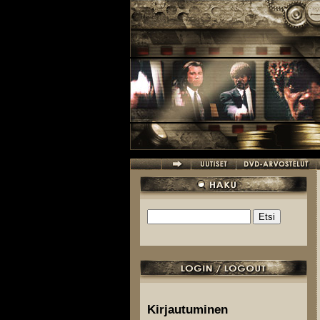
Hyppää pääsisältöön
Etsi
Hakulomake
Kirjautuminen