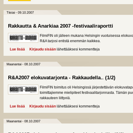
Tiistai - 09.10.2007
Rakkautta & Anarkiaa 2007 -festivaaliraportti
FilmiFIN oli jälleen mukana Helsingin vuotuisessa elokuv
R&A tarjosi entistä enemmän kaikkea.
Lue lisää
about Rakkautta & Anarkiaa 2007 -festivaaliraportti
Kirjaudu sisään
lähettääksesi kommentteja
Maanantai - 08.10.2007
R&A2007 elokuvatarjonta - Rakkaudella.. (1/2)
FilmiFIN toimitus oli Helsingissä järjestettävän elokuv
toimittajiemme mielipiteet festivaalitarjonnasta. Tämän pu
rakkauteen liittyviä.
Lue lisää
about R&A2007 elokuvatarjonta - Rakkaudella.. (1/2)
Kirjaudu sisään
lähettääksesi kommentteja
Maanantai - 08.10.2007