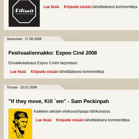
Lue lisää
about Kuopion Vilimit 2008 -festivaaliraportti
Kirjaudu sisään
lähettääksesi kommentteja
Sunnuntai - 17.08.2008
Festivaaliennakko: Espoo Ciné 2008
Ennakkokatsaus Espoo Cinén tarjontaan.
Lue lisää
about Festivaaliennakko: Espoo Ciné 2008
Kirjaudu sisään
lähettääksesi kommentteja
Torstai - 10.01.2008
"If they move, Kill `em" - Sam Peckinpah
Kaikkien aikojen elokuvaohjaaja lähikuvassa.
Lue lisää
about "If they move, Kill `em" - Sam Peckinpah
Kirjaudu sisään
lähettääksesi kommentteja