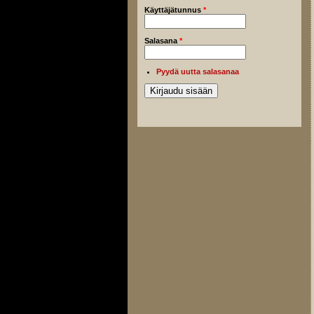
Käyttäjätunnus
*
Salasana
*
Pyydä uutta salasanaa