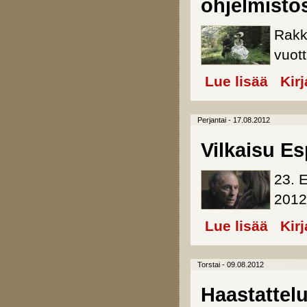
ohjelmisto
Rakk
vuott
Lue lisää
about Poi
Kir
Perjantai - 17.08.2012
Vilkaisu E
23. E
2012
Lue lisää
about Vil
Kir
Torstai - 09.08.2012
Haastattel