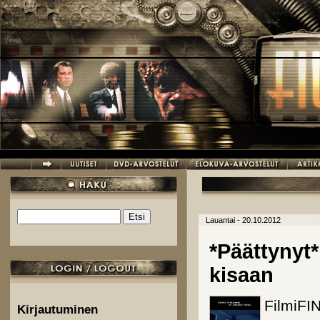
Hyppää pääsisältöön
Etsi
Lauantai - 20.10.2012
Hakulomake
*Päättynyt*
kisaan
FilmiFIN
Kirjautuminen