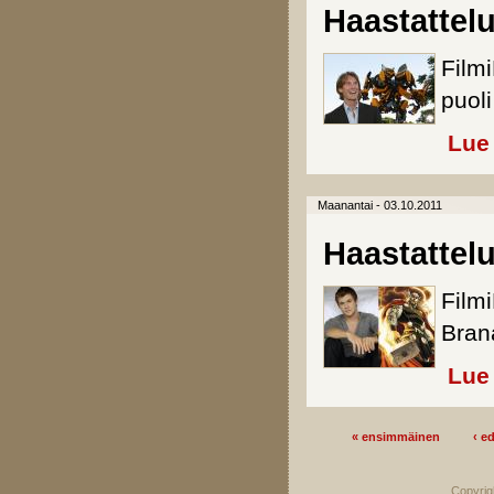
Haastattel
Film
puoli
Lue 
Maanantai - 03.10.2011
Haastattel
Film
Brana
Lue 
« ensimmäinen
‹ e
Sivut
Copyrig