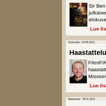
Sir Ben
julkais
elokuv
Lue li
Sunnuntai - 24.06.2012
Haastattel
FilmiFI
haastat
Mission
Lue li
Maanantai - 30.01.2012