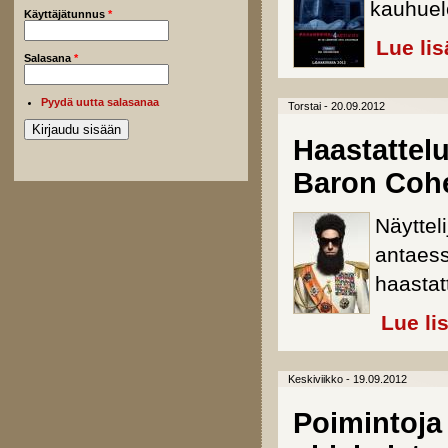
kauhuel
Käyttäjätunnus
*
Lue lis
Salasana
*
Pyydä uutta salasanaa
Torstai - 20.09.2012
Haastattelu
Baron Coh
Näyttel
antaess
haastat
Lue li
Keskiviikko - 19.09.2012
Poimintoja