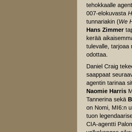
tehokkaalle agenti
007-elokuvasta
H
tunnariakin (
We H
Hans Zimmer
tap
kerää aikaisemma
tulevalle, tarjoaa
odottaa.
Daniel Craig teke
saappaat seuraaval
agentin tarinaa s
Naomie Harris
M
Tannerina sekä
B
on Nomi, MI6:n uu
tuon legendaari
CIA-agentti Palom