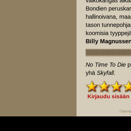
valkokangas aikaa
Bondien peruskara
hallinoivana, ma
tason tunnepohja
koomisia tyyppej
Billy Magnusse
No Time To Die
p
yhä
Skyfall
.
Kirjaudu sisään
Copyrig