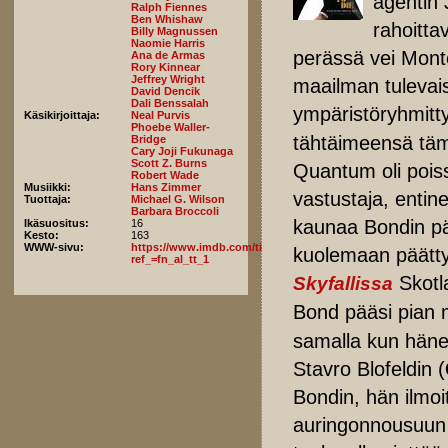
agentin
Ralph Fiennes
Ben Whishaw
rahoitta
Billy Magnussen
Naomie Harris
perässä vei Mon
Ana de Armas
Rory Kinnear
Jeffrey Wright
maailman tulevais
David Dencik
Dali Benssalah
ympäristöryhmit
Käsikirjoittaja:
Neal Purvis
Phoebe Waller-
tähtäimeensä täm
Bridge
Cary Joji Fukunaga
Scott Z. Burns
Quantum oli poiss
Robert Wade
Musiikki:
Hans Zimmer
vastustaja, entin
Tuottaja:
Michael G. Wilson
Barbara Broccoli
kaunaa Bondin pää
Ikäsuositus:
16
Kesto:
163
WWW-sivu:
https://www.imdb.com/title/tt2382320/?
kuolemaan päätty
ref_=fn_al_tt_1
Skotl
Skyfallissa
Bond pääsi pian m
samalla kun häne
Stavro Blofeldin (
Bondin, hän ilmoi
auringonnousuun