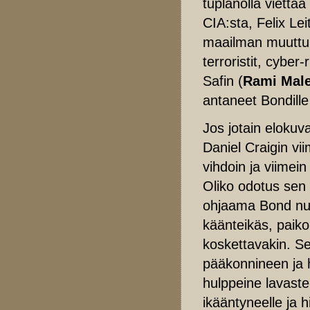
tuplanolla viettä
CIA:sta, Felix Lei
maailman muuttun
terroristit, cyber
Safin (
Rami Mal
antaneet Bondille
Jos jotain elokuv
Daniel Craigin vi
vihdoin ja viimei
Oliko odotus sen 
ohjaama Bond n
käänteikäs, paiko
koskettavakin. Se
pääkonnineen ja h
hulppeine lavast
ikääntyneelle ja 