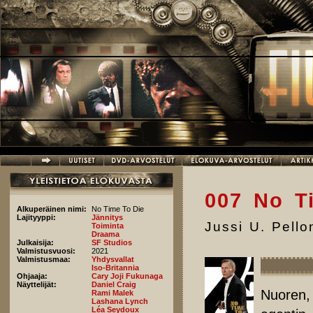
Hyppää pääsisältöön
007 No T
Alkuperäinen nimi:
No Time To Die
Lajityyppi:
Jännitys
Jussi U. Pell
Toiminta
Draama
Julkaisija:
SF Studios
Valmistusvuosi:
2021
Valmistusmaa:
Yhdysvallat
Iso-Britannia
Ohjaaja:
Cary Joji Fukunaga
Näyttelijät:
Daniel Craig
Nuoren, 
Rami Malek
Lashana Lynch
Léa Seydoux