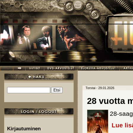
Hyppää pääsisältöön
Torstai - 29.01.2026
Etsi
Hakulomake
28 vuotta
28-saag
Lue lis
Kirjautuminen