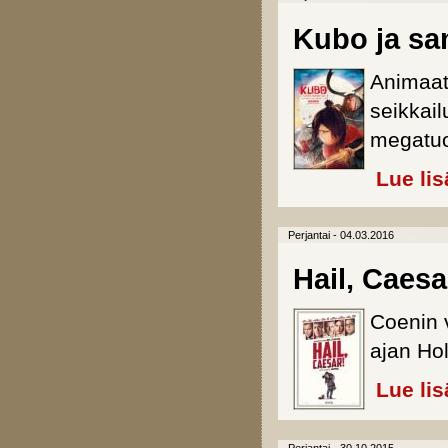
Kubo ja sa
Animaati
seikkail
megatuo
Lue lis
Perjantai - 04.03.2016
Hail, Caesa
Coenin v
ajan Hol
Lue lis