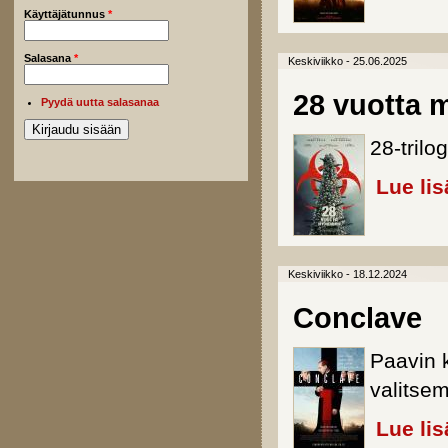
Käyttäjätunnus
*
Salasana
*
Keskiviikko - 25.06.2025
28 vuotta
Pyydä uutta salasanaa
28-tril
Lue lis
Keskiviikko - 18.12.2024
Conclave
Paavin 
valitse
Lue lis