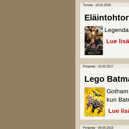
Torstai - 16.01.2020
Eläintohtori
Legendaa
Lue lis
Perjantai - 10.02.2017
Lego Batm
Gotham 
kun Batm
Lue lis
Perjantai - 09.09.2016