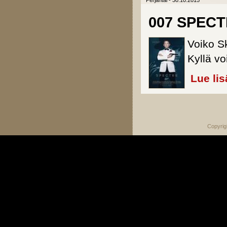
Perjantai - 30.10.2015
007 SPEC
Voiko Sk
Kyllä vo
Lue lis
Sivut
Copyrig