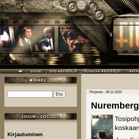
Hyppää pääsisältöön
Perjantai - 28.11.2025
Etsi
Hakulomake
Nuremberg
Tosipoh
koskaan
Kirjautuminen