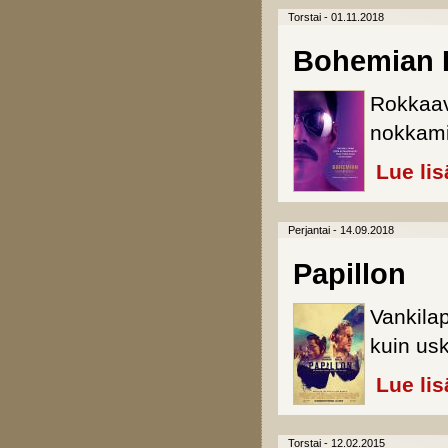
Torstai - 01.11.2018
Bohemian 
Rokkaav
nokkam
Lue lis
Perjantai - 14.09.2018
Papillon
Vankila
kuin us
Lue lis
Torstai - 12.02.2015