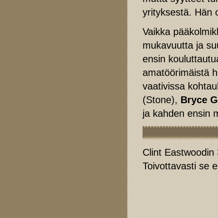
yrityksestä. Hän
Vaikka pääkolmik
mukavuutta ja suu
ensin kouluttautua
amatöörimäistä he
vaativissa kohtau
(Stone),
Bryce G
ja kahden ensin m
Clint Eastwoodin 
Toivottavasti se e