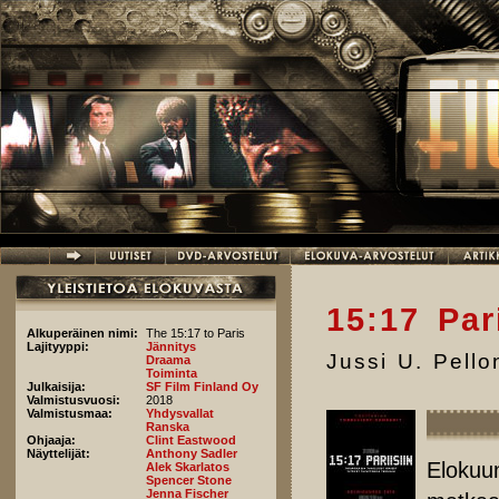
Hyppää pääsisältöön
15:17 Pari
Alkuperäinen nimi:
The 15:17 to Paris
Lajityyppi:
Jännitys
Jussi U. Pell
Draama
Toiminta
Julkaisija:
SF Film Finland Oy
Valmistusvuosi:
2018
Valmistusmaa:
Yhdysvallat
Ranska
Ohjaaja:
Clint Eastwood
Näyttelijät:
Anthony Sadler
Elokuun
Alek Skarlatos
Spencer Stone
Jenna Fischer