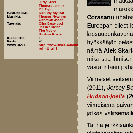
matkaa
Judy Greer
Thomas Lennon
marokk
P.J. Byrne
Käsikirjoittaja:
Dorothy Blyskal
Corasani
) uhate
Musiikki:
Thomas Newman
Christian Jacob
Tuottaja:
Clint Eastwood
Euroopan olleet 
Jessica Meier
Tim Moore
lapsuudenkaveria r
Kristina Rivera
Ikäsuositus:
12
hyökkääjän pelas
Kesto:
94
WWW-sivu:
http://www.imdb.com/title/tt6802308/fullcredits?
ref_=tt_ql_1
nämä
Alek Skarl
mikä saa ihmisen
vastarintaan pah
Viimeiset seitsemä
(2011),
Jersey B
(20
Hudson-joella
viimeisenä päivän
jatkaa valitsemall
Tarina jenkkisank