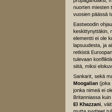
propagandaksi, mu
nuorten miesten t
vuosien päässä t
Eastwoodin ohjaus
keskittynyttäkin, 
elementti ei ole
lapsuudesta, ja a
retkistä Euroopa
tulevaan konflikt
siitä, miksi eloku
Sankarit, sekä m
Moogalian
(joka 
jonka nimeä ei ole
Britanniassa kui
El Khazzani
, väi
mutta syytteet tul