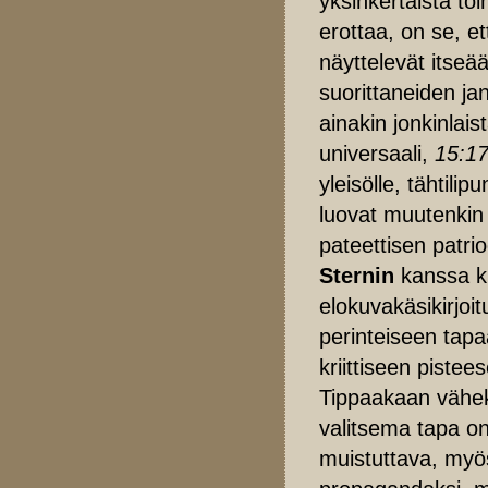
yksinkertaista to
erottaa, on se, e
näyttelevät itseä
suorittaneiden ja
ainakin jonkinlai
universaali,
15:17
yleisölle, tähtili
luovat muutenkin
pateettisen patri
Sternin
kanssa ki
elokuvakäsikirjo
perinteiseen tap
kriittiseen pistee
Tippaakaan väheks
valitsema tapa on
muistuttava, myös