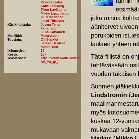
tunnin h
Pekka Huotari
Kalle Lamberg
etsimään
Timo Lavikainen
Mikko Leppilampi
joka minua kohtas
Outi Mäenpää
Lauri Tilkanen
Käsikirjoittaja:
Joona Tena
äänitorvet ulvoen
Tatiana Elf
Juha Karvanen
porukoiden istues
Musiikki:
Panu Aaltio
Tuottaja:
Olli Haikka
laulaen yhteen 
Jarkko Hentula
Marko Talli
Ikäsuositus:
12
Kesto:
107
Tätä fiilistä on o
WWW-sivu:
http://www.imdb.com/title/tt6489100/fullcredits?
ref_=tt_ql_1
tehtävässään osit
vuoden takaisen k
Suomen jääkiekk
Lindströmin
(
Je
maailmanmestaruus
myös kotosuomess
kuskaa 12-vuotia
mukavaan valmen
Markus (
Mikko L