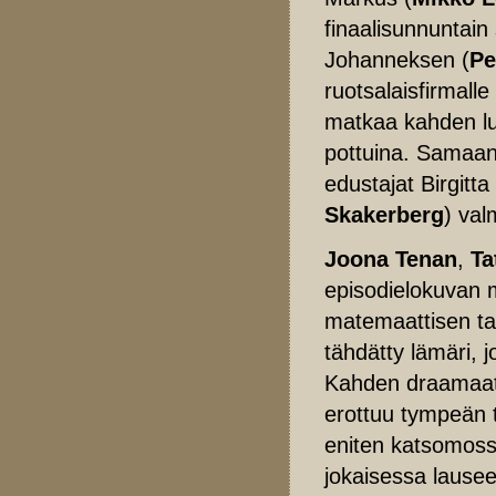
finaalisunnuntai
Johanneksen (
Pe
ruotsalaisfirmalle
matkaa kahden l
pottuina. Samaan
edustajat Birgitta 
Skakerberg
) val
Joona Tenan
,
Ta
episodielokuvan 
matemaattisen ta
tähdätty lämäri, 
Kahden draamaatt
erottuu tympeän t
eniten katsomoss
jokaisessa lausee