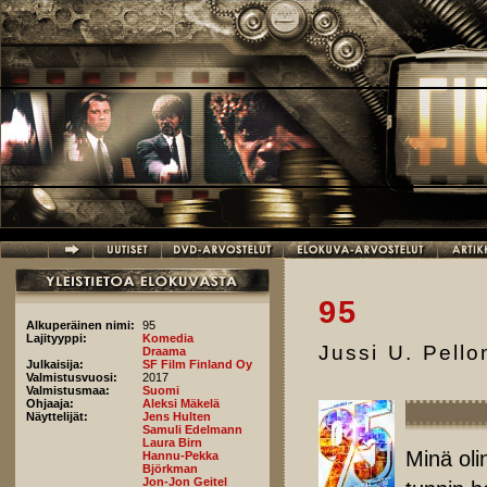
Hyppää pääsisältöön
95
Alkuperäinen nimi:
95
Lajityyppi:
Komedia
Jussi U. Pell
Draama
Julkaisija:
SF Film Finland Oy
Valmistusvuosi:
2017
Valmistusmaa:
Suomi
Ohjaaja:
Aleksi Mäkelä
Näyttelijät:
Jens Hulten
Samuli Edelmann
Laura Birn
Minä oli
Hannu-Pekka
Björkman
Jon-Jon Geitel