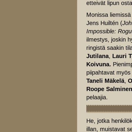
etteivät lipun o
Monissa liemissä 
Jens Huiltén (
Joh
Impossible: Rog
ilmestys, joskin 
ringistä saakin t
Jutilana
,
Lauri 
Koivuna.
Pienimp
piipahtavat myö
Taneli Mäkelä
,
O
Roope Salmine
pelaajia.
He, jotka henkil
illan, muistavat 