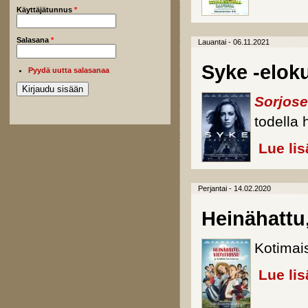
Käyttäjätunnus
*
Salasana
*
Lauantai - 06.11.2021
Syke -eloku
Pyydä uutta salasanaa
Sorjos
todella
Lue lis
Perjantai - 14.02.2020
Heinähattu,
Kotimai
Lue lis