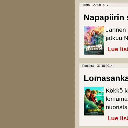
Tiistai - 22.08.2017
Napapiirin 
Jannen 
jatkuu 
Lue lis
Perjantai - 31.10.2014
Lomasanka
Kökkö k
lomamat
nuorista
Lue lis