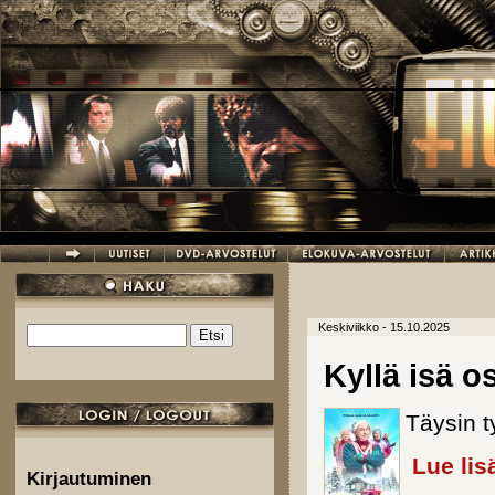
Hyppää pääsisältöön
Keskiviikko - 15.10.2025
Etsi
Hakulomake
Kyllä isä o
Täysin t
Lue lis
Kirjautuminen