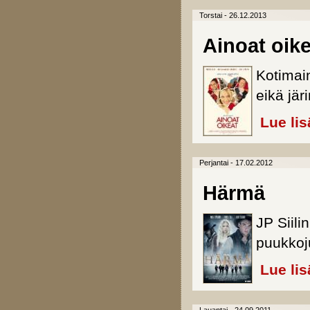
Torstai - 26.12.2013
Ainoat oike
Kotimai
eikä jä
Lue lis
Perjantai - 17.02.2012
Härmä
JP Siil
puukkoju
Lue lis