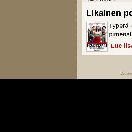
Lauantai - 24.09.2011
Likainen 
Typerä 
pimeäst
Lue lis
Sivut
Copyrig