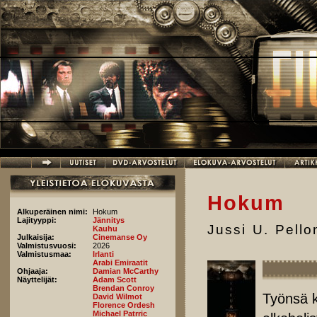
Hyppää pääsisältöön
Hokum
Alkuperäinen nimi:
Hokum
Lajityyppi:
Jännitys
Jussi U. Pell
Kauhu
Julkaisija:
Cinemanse Oy
Valmistusvuosi:
2026
Valmistusmaa:
Irlanti
Arabi Emiraatit
Ohjaaja:
Damian McCarthy
Näyttelijät:
Adam Scott
Brendan Conroy
Työnsä k
David Wilmot
Florence Ordesh
Michael Patrric