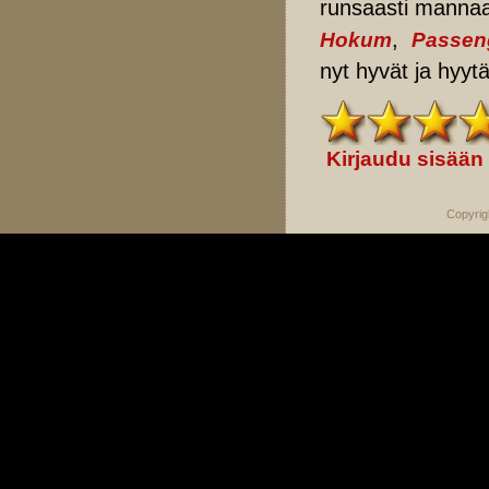
runsaasti mannaa.
,
Hokum
Passen
nyt hyvät ja hyytä
Kirjaudu sisään
Copyrig