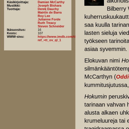
alkoholi
Käsikirjoittaja:
Damian McCarthy
Musiikki:
Joseph Bishara
Bilberry 
Tuottaja:
Derek Dauchy
Mairtín de Barra
kuherruskuukautt
Roy Lee
Julianne Forde
Ruth Treacy
saa kuulla tarina
Steven Schneider
Ikäsuositus:
16
lasten sieluja v
Kesto:
107
WWW-sivu:
https://www.imdb.com/title/tt35672862/fullcredits/?
työkseen tarinoit
ref_=tt_ov_ql_1
asiaa syvemmin.
Elokuvan nimi
Ho
silmänkääntötemp
McCarthyn (
Oddi
kummitusjutussa,
Hokumin
peruskiv
tarinaan vahvan h
alusta alkaen uh
krumeluureja tai 
tragidraamassa on