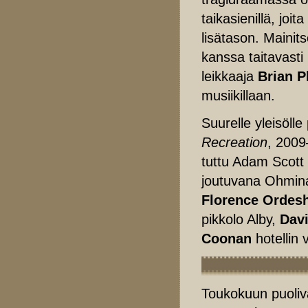
taikasienillä, jo
lisätason. Mainit
kanssa taitavasti 
leikkaaja
Brian P
musiikillaan.
Suurelle yleisölle
Recreation
, 2009
tuttu Adam Scott
joutuvana Ohmina
Florence Ordes
pikkolo Alby,
Dav
Coonan
hotellin
Toukokuun puolivä