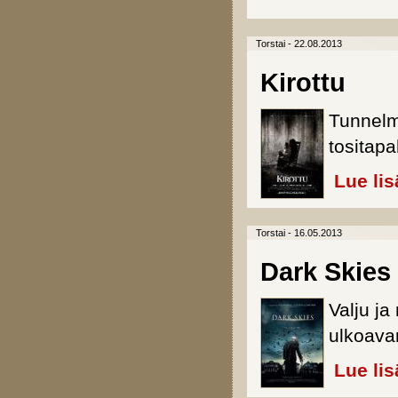
Torstai - 22.08.2013
Kirottu
Tunnelm
tositapa
Lue lis
Torstai - 16.05.2013
Dark Skies
Valju ja
ulkoava
Lue lis