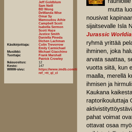
raunioill
Jeff Goldblum
Sam Neill
mutta luo
BD Wong
DeWanda Wise
nousivat kapinaa
Omar Sy
Mamoudou Athie
Campbell Scott
sijaitsevalle Isla
Isabella Sermon
Scott Haze
Jurassic Worldi
Justice Smith
Daniella Pineda
Dichen Lachman
ryhmä yrittää p
Käsikirjoittaja:
Colin Trevorrow
Emily Carmichael
ihminen, joka hal
Musiikki:
Michael Giacchino
Tuottaja:
Frank Marshall
arvata saattaa, 
Patrick Crowley
Ikäsuositus:
12
Kesto:
147
vuotta siitä, kun 
WWW-sivu:
https://www.imdb.com/title/tt8041270/fullcredits/?
ref_=tt_ql_cl
maalla, merellä k
ihmisen ja hirmul
Kaukana kaikesta
raptorikouluttaj
aktivistityttöystä
pahat voimat ovat
ottavat osaa myö