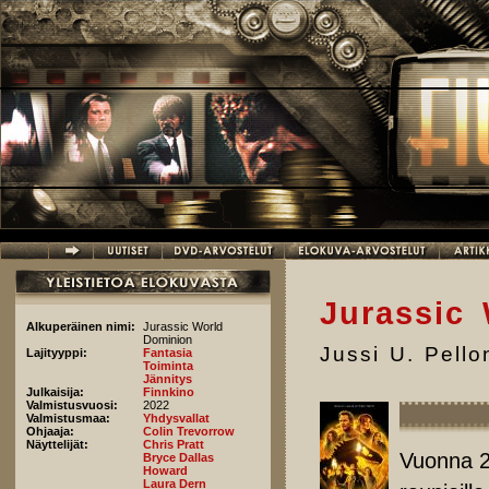
Hyppää pääsisältöön
Jurassic
Alkuperäinen nimi:
Jurassic World
Dominion
Jussi U. Pell
Lajityyppi:
Fantasia
Toiminta
Jännitys
Julkaisija:
Finnkino
Valmistusvuosi:
2022
Valmistusmaa:
Yhdysvallat
Ohjaaja:
Colin Trevorrow
Näyttelijät:
Chris Pratt
Vuonna 2
Bryce Dallas
Howard
Laura Dern