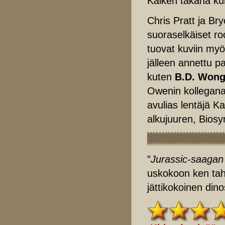
Kaiken takana kul
Chris Pratt ja Br
suoraselkäiset ro
tuovat kuviin myö
jälleen annettu pa
kuten
B.D. Wong
Owenin kollegana
avulias lentäjä K
alkujuuren, Biosy
”
Jurassic-saagan
uskokoon ken taht
jättikokoinen din