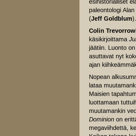
esihistorialliset e
paleontologi Alan
(
Jeff Goldblum
)
Colin Trevorrow
käsikirjoittama
Ju
jäätiin. Luonto on
asuttavat nyt kok
ajan kiihkeämmäk
Nopean alkusumma
lataa muutamanki
Maisien tapahtum
luottamaan tuttuih
muutamankin ve
Dominion
on eritt
megaviihdettä, kes