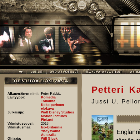
Hyppää pääsisältöön
Petteri Ka
Alkuperäinen nimi:
Peter Rabbitt
Lajityyppi:
Komedia
Jussi U. Pell
Toiminta
Koko perheen
elokuva
Julkaisija:
Walt Disney Studios
Motion Pictures
Finland
Valmistusvuosi:
2018
Valmistusmaa:
Iso-Britannia
Englanni
Yhdysvallat
Australia
Ohjaaja:
Will Gluck