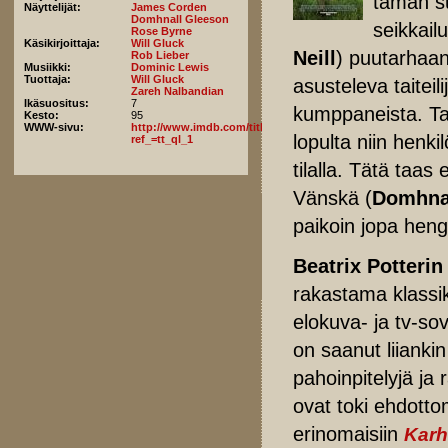
tämän su
Näyttelijät:
James Corden
Domhnall Gleeson
seikkail
Rose Byrne
Käsikirjoittaja:
Will Gluck
Neill
) puutarhaan
Rob Lieber
Musiikki:
Dominic Lewis
Tuottaja:
Will Gluck
asusteleva taiteili
Zareh Nalbandian
Ikäsuositus:
7
kumppaneista. Tai
Kesto:
95
WWW-sivu:
http://www.imdb.com/title/tt5117670/fullcredits?
lopulta niin henki
ref_=tt_ql_1
tilalla. Tätä taa
Vänskä (
Domhna
paikoin jopa henge
Beatrix Potterin
rakastama klass
elokuva- ja tv-s
on saanut liianki
pahoinpitelyjä ja 
ovat toki ehdotto
erinomaisiin
Karh