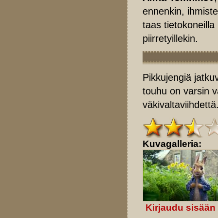
ennenkin, ihmiste
taas tietokoneilla
piirretyillekin.
Pikkujengiä jatku
touhu on varsin v
väkivaltaviihdettä
Kuvagalleria:
Kirjaudu sisään