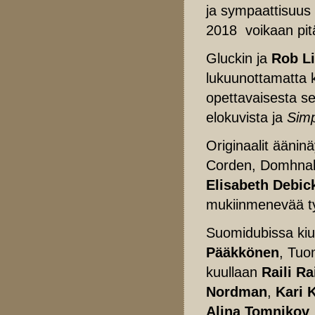
ja sympaattisuus 
2018 voikaan pit
Gluckin ja
Rob Li
lukuunottamatta 
opettavaisesta se
elokuvista ja
Sim
Originaalit äänin
Corden, Domhnal
Elisabeth Debic
mukiinmenevää t
Suomidubissa kiu
Pääkkönen
, Tuo
kuullaan
Raili Ra
Nordman
,
Kari 
Alina Tomnikov