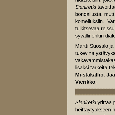
Sieniretki
tavoitta
bondailusta, mutta
komelluksiin. Var
tulkitsevaa reiss
syvällinenkin dia
Martti Suosalo ja
tukevina ystävyksi
vakavammistakaa
lisäksi tärkeitä t
Mustakallio
,
Jaa
Vierikko
.
Sieniretki
yrittää 
heittäytyäkseen h