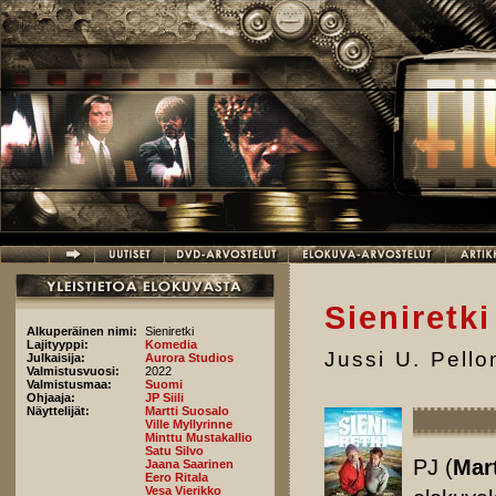
Hyppää pääsisältöön
Sieniretki
Alkuperäinen nimi:
Sieniretki
Lajityyppi:
Komedia
Jussi U. Pell
Julkaisija:
Aurora Studios
Valmistusvuosi:
2022
Valmistusmaa:
Suomi
Ohjaaja:
JP Siili
Näyttelijät:
Martti Suosalo
Ville Myllyrinne
Minttu Mustakallio
Satu Silvo
PJ (
Mar
Jaana Saarinen
Eero Ritala
Vesa Vierikko