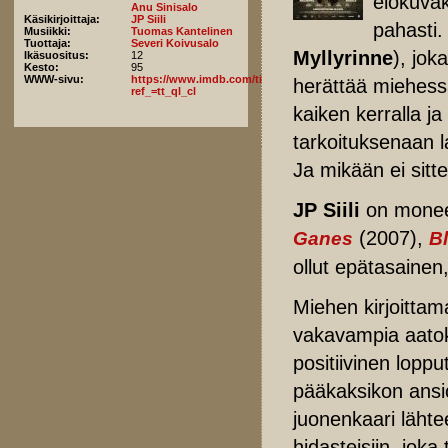
elokuvak
Anu Sinisalo
Käsikirjoittaja:
JP Siili
pahasti.
Musiikki:
Tuomas Kantelinen
Tuottaja:
Severi Koivusalo
Myllyrinne
), jok
Ikäsuositus:
12
Kesto:
95
WWW-sivu:
https://www.imdb.com/title/tt15471906/fullcredits/?
herättää miehessä
ref_=tt_ql_cl
kaiken kerralla j
tarkoituksenaan l
Ja mikään ei sitt
JP Siili
on monee
(2007),
Ganes
B
ollut epätasainen,
Miehen kirjoitta
vakavampia aatok
positiivinen lopp
pääkaksikon ans
juonenkaari lähte
hidasteisiin, jok