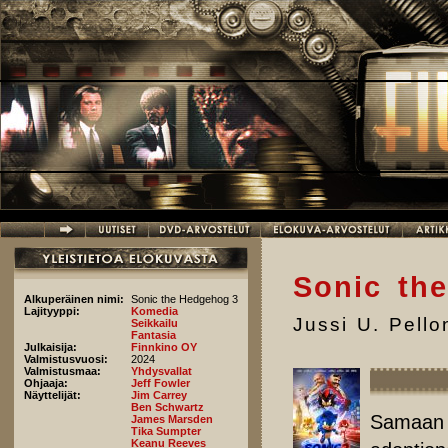
Hyppää pääsisältöön
Sonic th
Alkuperäinen nimi:
Sonic the Hedgehog 3
Lajityyppi:
Komedia
Jussi U. Pell
Seikkailu
Fantasia
Julkaisija:
Finnkino OY
Valmistusvuosi:
2024
Valmistusmaa:
Yhdysvallat
Ohjaaja:
Jeff Fowler
Näyttelijät:
Jim Carrey
Ben Schwartz
Samaan 
James Marsden
Tika Sumpter
Keanu Reeves