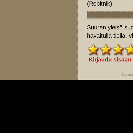
(Robitnik).
Suuren yleisö su
havaitulla tiellä,
Kirjaudu sisään
Copyrig