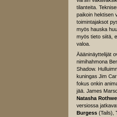
tilanteita. Teknise
paikoin hektisen v
toimintajaksot py
myös hauska huumo
myös tieto siitä, 
valoa.
Äääninäyttelijät o
nimihahmona Ben
Shadow. Hulluimm
kuningas Jim Carr
fokus onkin anima
jää. James Mars
Natasha Rothwe
versiossa jatkavat
Burgess
(Tails),