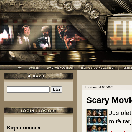
Hyppää pääsisältöön
Torstai - 04.06.2026
Etsi
Hakulomake
Scary Movi
Jos ole
mitä tarj
Kirjautuminen