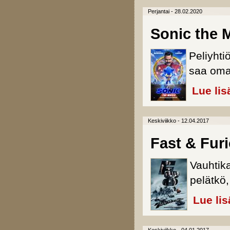
Perjantai - 28.02.2020
Sonic the 
Peliyhti
saa oman
Lue lis
Keskiviikko - 12.04.2017
Fast & Fur
Vauhtik
pelätkö,
Lue lis