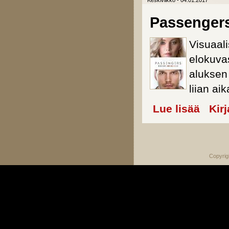
Keskiviikko - 04.01.2017
Passenger
Visuaali
elokuva
aluksen
liian aik
Lue lisää
about Pa
Kir
Sivut
Copyrig