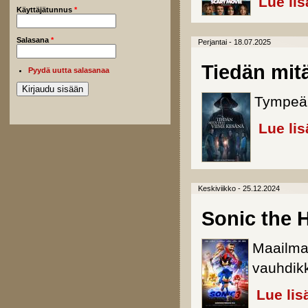
Lue lis
Käyttäjätunnus
*
Salasana
*
Perjantai - 18.07.2025
Tiedän mitä
Pyydä uutta salasanaa
Tympeän
Lue lis
Keskiviikko - 25.12.2024
Sonic the 
Maailma
vauhdik
Lue lis