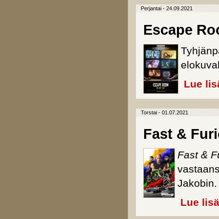
Perjantai - 24.09.2021
Escape Ro
Tyhjänpä
elokuval
Lue lis
Torstai - 01.07.2021
Fast & Fur
Fast & F
vastaans
Jakobin.
Lue lis