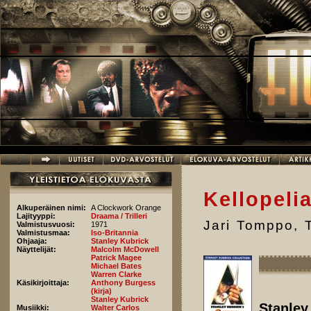
Hyppää pääsisältöön
Kellopelia
Alkuperäinen nimi:
A Clockwork Orange
Lajityyppi:
Draama / Trilleri
Jari Tomppo
,
Valmistusvuosi:
1971
Valmistusmaa:
Iso-Britannia
Ohjaaja:
Stanley Kubrick
Näyttelijät:
Malcolm McDowell
Patrick Magee
Michael Bates
Warren Clarke
Käsikirjoittaja:
Anthony Burgess
(kirja)
Stanley Kubrick
Stanley
Musiikki:
Walter Carlos