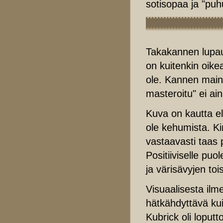
sotisopaa ja "puh
Takakannen lupau
on kuitenkin oik
ole. Kannen maino
masteroitu" ei ai
Kuva on kautta el
ole kehumista. Ki
vastaavasti taas
Positiiviselle pu
ja värisävyjen toi
Visuaalisesta ilm
hätkähdyttävä kui
Kubrick oli loputt