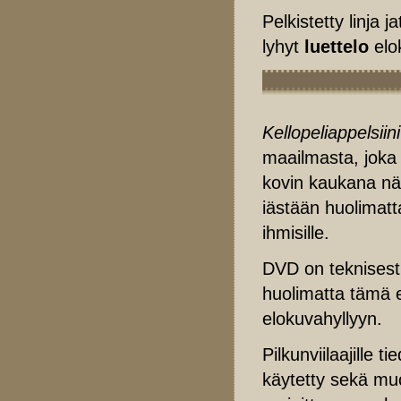
Pelkistetty linja 
lyhyt
luettelo
elo
Kellopeliappelsiin
maailmasta, joka s
kovin kaukana nä
iästään huolimat
ihmisille.
DVD on teknisesti 
huolimatta tämä e
elokuvahyllyyn.
Pilkunviilaajille
käytetty sekä m