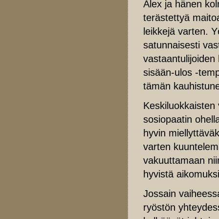
Alex ja hänen ko
terästettyä maitoa
leikkejä varten. 
satunnaisesti vast
vastaantulijoiden
sisään-ulos -temp
tämän kauhistune
Keskiluokkaisten
sosiopaatin ohell
hyvin miellyttäväk
varten kuuntelem
vakuuttamaan nii
hyvistä aikomuks
Jossain vaiheessa
ryöstön yhteydes