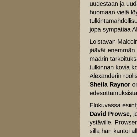
uudestaan ja uud
huomaan vielä lö
tulkintamahdollis
jopa sympatiaa A
Loistavan Malcol
jäävät enemmän t
määrin tarkoitukse
tulkinnan kovia k
Alexanderin rooli
Sheila Raynor
on
edesottamuksista
Elokuvassa esiin
David Prowse
, 
ystäville. Prowsen
sillä hän kantoi 