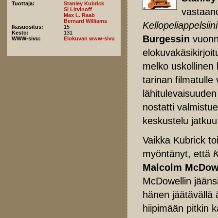
Tuottaja:
Stanley Kubrick
vastaan
Si Litvinoff
Max L. Raab
Bernard Williams
Kellopeliappelsiini
Ikäsuositus:
15
Kesto:
131
Burgessin
vuonna
WWW-sivu:
Elokuvan www-sivu
elokuvakäsikirjoi
melko uskollinen k
tarinan filmatull
lähitulevaisuuden 
nostatti valmistu
keskustelu jatkuu
Vaikka Kubrick toi
myöntänyt, että
K
Malcolm McDowe
McDowellin jäänsin
hänen jäätävällä
hiipimään pitkin 