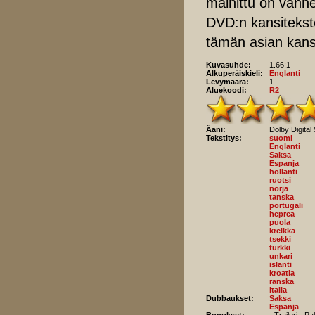
mainittu on vanhe
DVD:n kansitekstei
tämän asian kans
Kuvasuhde:
1.66:1
Alkuperäiskieli:
Englanti
Levymäärä:
1
Aluekoodi:
R2
Ääni:
Dolby Digital 
Tekstitys:
suomi
Englanti
Saksa
Espanja
hollanti
ruotsi
norja
tanska
portugali
heprea
puola
kreikka
tsekki
turkki
unkari
islanti
kroatia
ranska
italia
Dubbaukset:
Saksa
Espanja