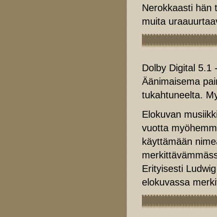
Nerokkaasti hän t
muita uraauurtaav
Dolby Digital 5.1 
Äänimaisema paino
tukahtuneelta. M
Elokuvan musiikk
vuotta myöhemmin
käyttämään nimeä
merkittävämmässä
Erityisesti Ludwi
elokuvassa merkit