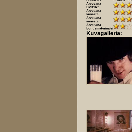
Bonukset:
- Traileri - Pa
Arvosana
DVD:lle:
Arvosana
kuvasta:
Arvosana
äänestä:
Arvosana
bonusmateriaaleista:
Kuvagalleria: