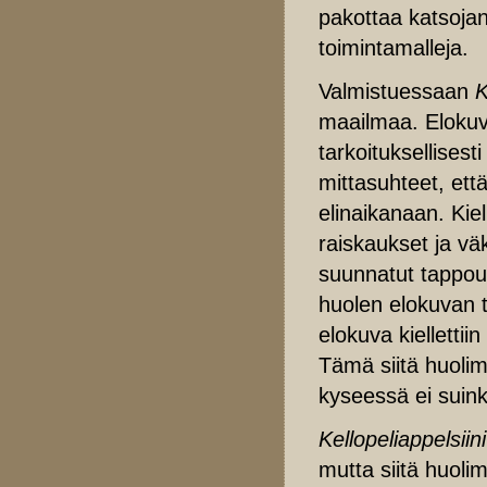
pakottaa katsojan
toimintamalleja.
Valmistuessaan
K
maailmaa. Elokuva
tarkoituksellisest
mittasuhteet, ett
elinaikanaan. Kie
raiskaukset ja vä
suunnatut tappouhk
huolen elokuvan 
elokuva kiellettii
Tämä siitä huoli
kyseessä ei suink
Kellopeliappelsiin
mutta siitä huoli