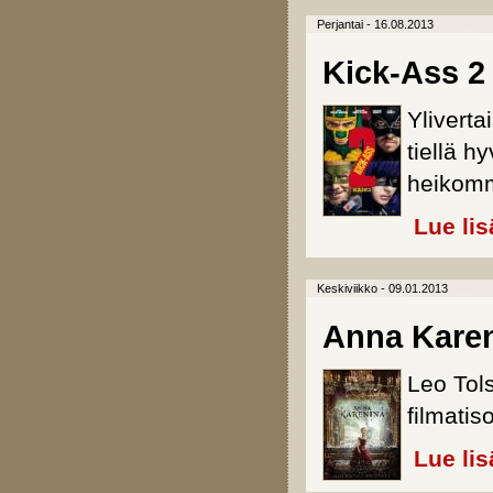
Perjantai - 16.08.2013
Kick-Ass 2
Yliverta
tiellä h
heikomm
Lue lis
Keskiviikko - 09.01.2013
Anna Kare
Leo Tol
filmatiso
Lue lis