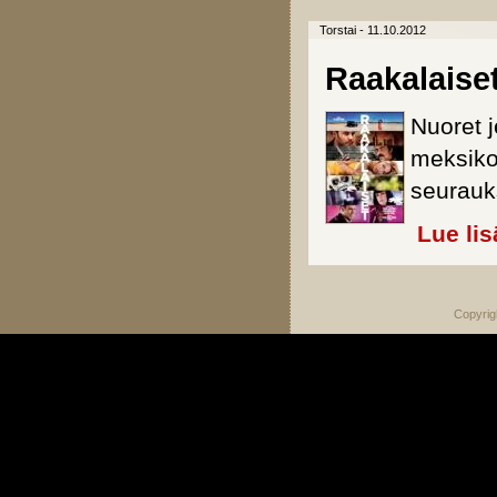
Torstai - 11.10.2012
Raakalaise
Nuoret j
meksiko
seurauk
Lue lis
Copyrig