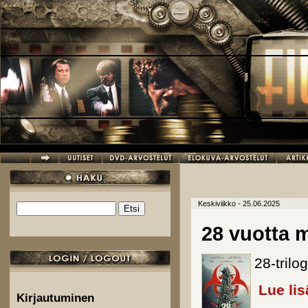
Hyppää pääsisältöön
Keskiviikko - 25.06.2025
Etsi
Hakulomake
28 vuotta
28-tril
Lue lis
Kirjautuminen