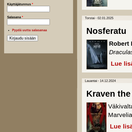
Käyttäjätunnus
*
Salasana
*
Torstai - 02.01.2025
Nosferatu
Pyydä uutta salasanaa
Robert 
Dracula
Lue lis
Lauantai - 14.12.2024
Kraven the
Väkival
Marvelia
Lue lis