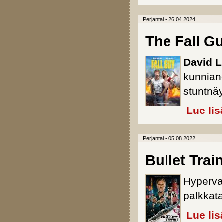
Perjantai - 26.04.2024
The Fall G
David L
kunnian
stuntnäyt
Lue lis
Perjantai - 05.08.2022
Bullet Trai
Hyperva
palkkat
Lue lis