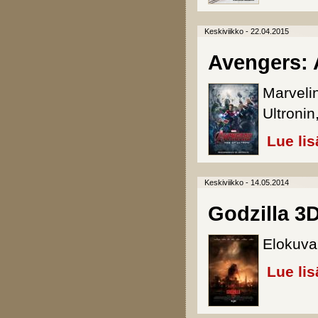
Keskiviikko - 22.04.2015
Avengers: 
Marveli
Ultroni
Lue lis
Keskiviikko - 14.05.2014
Godzilla 3
Elokuva
Lue lis