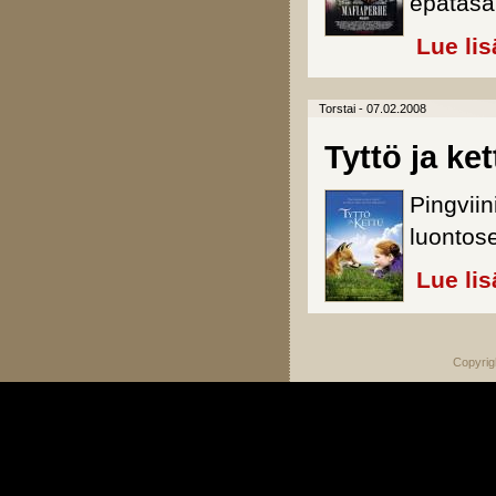
epätasa
Lue lis
Torstai - 07.02.2008
Tyttö ja ket
Pingvii
luontose
Lue lis
Copyrig