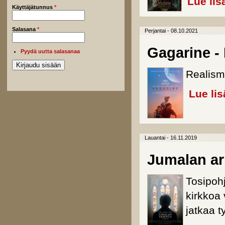
Lue lis
Käyttäjätunnus
*
Salasana
*
Perjantai - 08.10.2021
Gagarine - 
Pyydä uutta salasanaa
Realism
Lue lis
Lauantai - 16.11.2019
Jumalan a
Tosipoh
kirkkoa 
jatkaa 