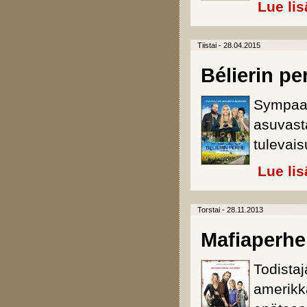
Lue lis
Tiistai - 28.04.2015
Bélierin pe
Sympaat
asuvasta
tulevai
Lue lis
Torstai - 28.11.2013
Mafiaperhe
Todista
amerikka