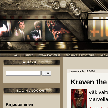
Hyppää pääsisältöön
Lauantai - 14.12.2024
Etsi
Hakulomake
Kraven the
Väkival
Marvelia
Kirjautuminen