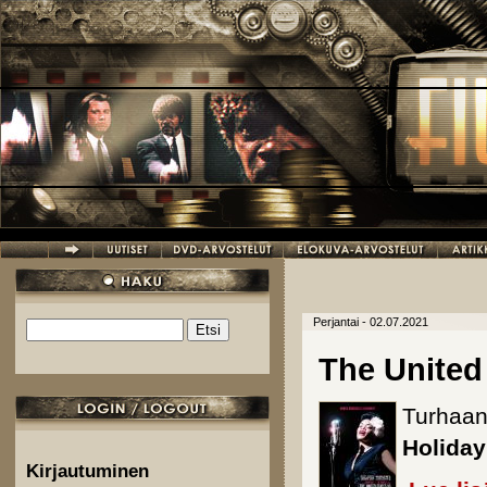
Hyppää pääsisältöön
Perjantai - 02.07.2021
Etsi
Hakulomake
The United 
Turhaan
Holida
Kirjautuminen