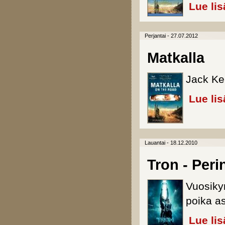
Lue lis
Perjantai - 27.07.2012
Matkalla
Jack Ke
Lue lis
Lauantai - 18.12.2010
Tron - Peri
Vuosiky
poika as
Lue lis