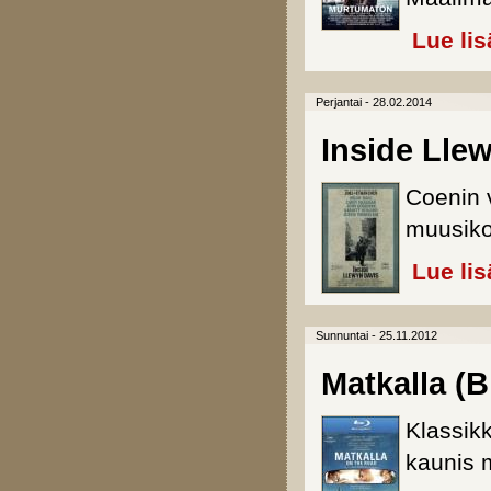
Lue lis
Perjantai - 28.02.2014
Inside Lle
Coenin 
muusiko
Lue lis
Sunnuntai - 25.11.2012
Matkalla (B
Klassikk
kaunis m