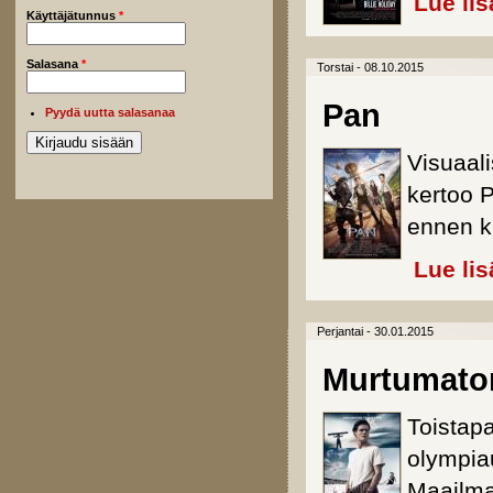
Lue lis
Käyttäjätunnus
*
Salasana
*
Torstai - 08.10.2015
Pan
Pyydä uutta salasanaa
Visuaali
kertoo 
ennen ku
Lue lis
Perjantai - 30.01.2015
Murtumato
Toistap
olympiau
Maailma