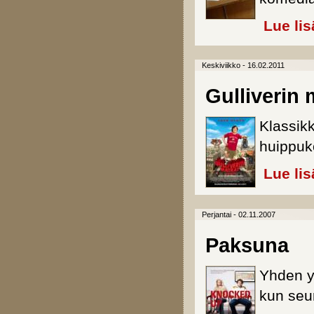
Lue lis
Keskiviikko - 16.02.2011
Gulliverin 
Klassikk
huippuk
Lue lis
Perjantai - 02.11.2007
Paksuna
Yhden y
kun seu