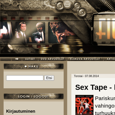
Hyppää pääsisältöön
Torstai - 07.08.2014
Etsi
Hakulomake
Sex Tape -
Pariskun
vahingo
Kirjautuminen
turhuuk