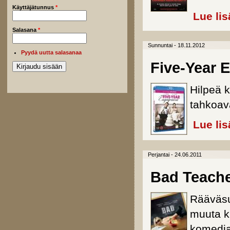
Käyttäjätunnus
*
Lue lis
Salasana
*
Sunnuntai - 18.11.2012
Pyydä uutta salasanaa
Five-Year 
Hilpeä 
tahkoav
Lue lis
Perjantai - 24.06.2011
Bad Teach
Rääväsu
muuta ku
komedia