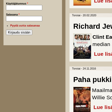
Lue lis
Käyttäjätunnus
*
Salasana
*
Torstai - 20.02.2020
Richard Je
Pyydä uutta salasanaa
Clint E
median 
Lue lis
Torstai - 24.11.2016
Paha pukki
Maailman
Willie 
Lue lis