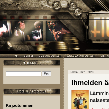
Hyppää pääsisältöön
Torstai - 02.11.2023
Etsi
Hakulomake
Ihmeiden ä
Lämmin 
naisest
Kirjautuminen