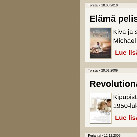
Torstai - 18.03.2010
Elämä peli
Kiva ja
Michael
Lue lis
Torstai - 29.01.2009
Revolution
Kipupis
1950-lu
Lue lis
Perjantai - 12.12.2008