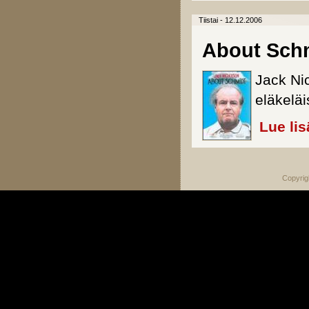
Tiistai - 12.12.2006
About Sch
Jack Ni
eläkelä
Lue lis
Copyrig