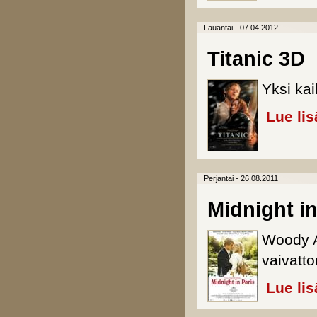
Lauantai - 07.04.2012
Titanic 3D
Yksi kai
Lue lis
Perjantai - 26.08.2011
Midnight in
Woody A
vaivatto
Lue lis