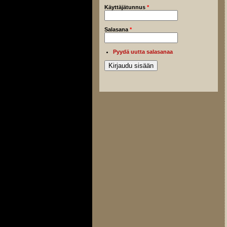
Käyttäjätunnus
*
Salasana
*
Pyydä uutta salasanaa