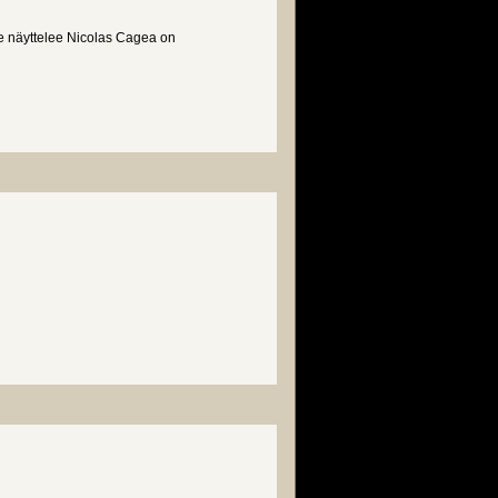
e näyttelee Nicolas Cagea on
akka