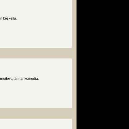
n keskellä.
rnuileva jännärikomedia.