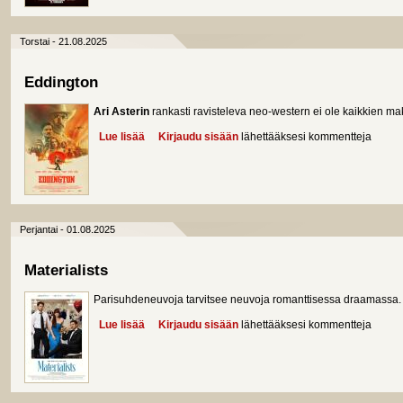
Torstai - 21.08.2025
Eddington
Ari Asterin
rankasti ravisteleva neo-western ei ole kaikkien m
Lue lisää
about Eddington
Kirjaudu sisään
lähettääksesi kommentteja
Perjantai - 01.08.2025
Materialists
Parisuhdeneuvoja tarvitsee neuvoja romanttisessa draamassa.
Lue lisää
about Materialists
Kirjaudu sisään
lähettääksesi kommentteja