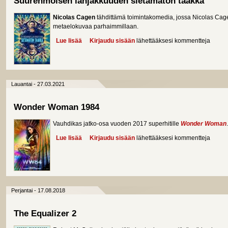
Suurenmoisen lahjakkuuden sietämätön taakka
Nicolas Cagen
tähdittämä toimintakomedia, jossa Nicolas Cag
metaelokuvaa parhaimmillaan.
Lue lisää
about Suurenmoisen lahjakkuuden sietämätön ta
Kirjaudu sisään
lähettääksesi kommentteja
Lauantai - 27.03.2021
Wonder Woman 1984
Vauhdikas jatko-osa vuoden 2017 superhitille
Wonder Woman
.
Lue lisää
about Wonder Woman 1984
Kirjaudu sisään
lähettääksesi kommentteja
Perjantai - 17.08.2018
The Equalizer 2