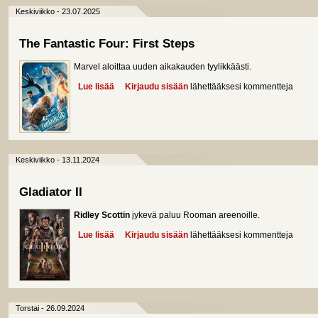
Keskiviikko - 23.07.2025
The Fantastic Four: First Steps
Marvel aloittaa uuden aikakauden tyylikkäästi.
Lue lisää
about The Fantastic Four: First Steps
Kirjaudu sisään
lähettääksesi kommentteja
Keskiviikko - 13.11.2024
Gladiator II
Ridley Scottin
jykevä paluu Rooman areenoille.
Lue lisää
about Gladiator II
Kirjaudu sisään
lähettääksesi kommentteja
Torstai - 26.09.2024