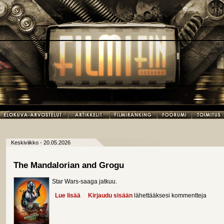
Keskiviikko - 20.05.2026
The Mandalorian and Grogu
Star Wars-saaga jatkuu.
Lue lisää
about The Mandalorian and Grogu
Kirjaudu sisään
lähettääksesi kommentteja