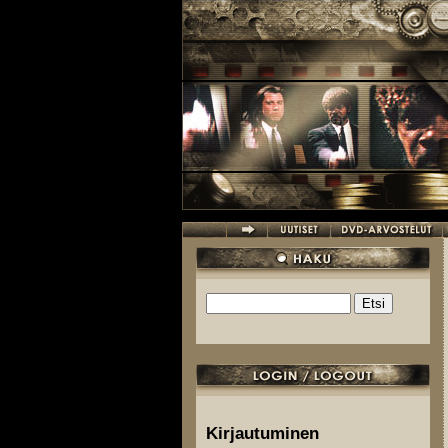
Hyppää pääsisältöön
Etsi
Hakulomake
Kirjautuminen