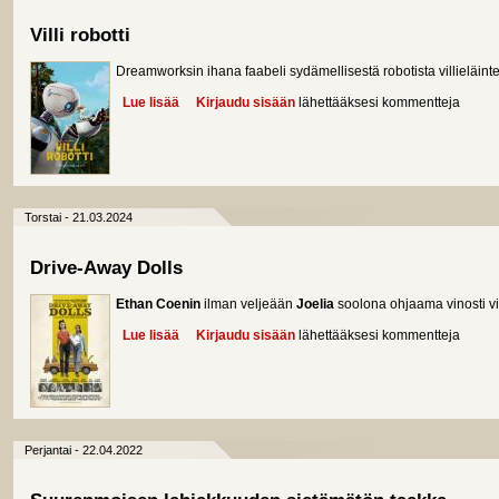
Villi robotti
Dreamworksin ihana faabeli sydämellisestä robotista villieläinte
Lue lisää
about Villi robotti
Kirjaudu sisään
lähettääksesi kommentteja
Torstai - 21.03.2024
Drive-Away Dolls
Ethan Coenin
ilman veljeään
Joelia
soolona ohjaama vinosti vi
Lue lisää
about Drive-Away Dolls
Kirjaudu sisään
lähettääksesi kommentteja
Perjantai - 22.04.2022