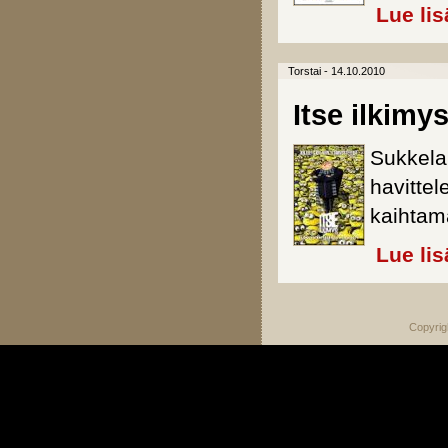
Lue lis
Torstai - 14.10.2010
Itse ilkimy
Sukkela 
havitte
kaihtam
Lue lis
Copyrig