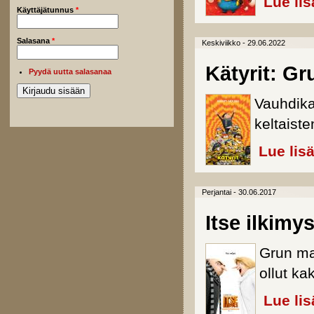
Lue lis
Käyttäjätunnus
*
Salasana
*
Keskiviikko - 29.06.2022
Kätyrit: Gr
Pyydä uutta salasanaa
Vauhdika
keltaist
Lue lis
Perjantai - 30.06.2017
Itse ilkimys
Grun ma
ollut ka
Lue lis