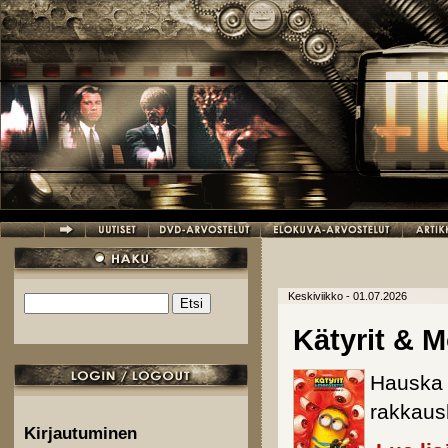
Hyppää pääsisältöön
Keskiviikko - 01.07.2026
Etsi
Hakulomake
Kätyrit & M
Hauska 
rakkausk
Kirjautuminen