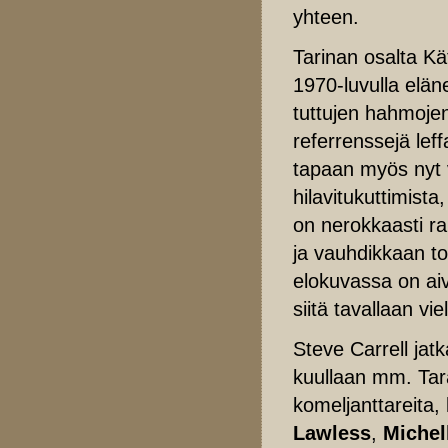
yhteen.
Tarinan osalta Kät
1970-luvulla elän
tuttujen hahmojen
referrenssejä leff
tapaan myös nyt 
hilavitukuttimist
on nerokkaasti ra
ja vauhdikkaan toi
elokuvassa on ai
siitä tavallaan vi
Steve Carrell jat
kuullaan mm. Tar
komeljanttareita,
Lawless
,
Michel