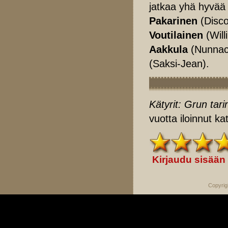
jatkaa yhä hyvää
Pakarinen
(Disc
Voutilainen
(Will
Aakkula
(Nunnac
(Saksi-Jean).
Kätyrit: Grun tari
vuotta iloinnut k
Kirjaudu sisään
Copyrig