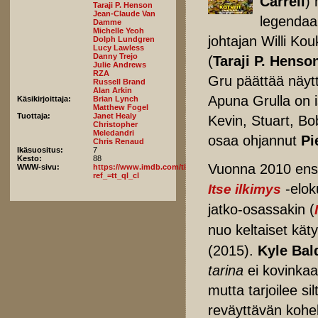
Carrell
) 
Taraji P. Henson
Jean-Claude Van
legendaa
Damme
Michelle Yeoh
johtajan Willi Kou
Dolph Lundgren
Lucy Lawless
Danny Trejo
(
Taraji P. Henso
Julie Andrews
RZA
Gru päättää näyttä
Russell Brand
Alan Arkin
Apuna Grulla on i
Käsikirjoittaja:
Brian Lynch
Matthew Fogel
Tuottaja:
Janet Healy
Kevin, Stuart, Bo
Christopher
Meledandri
osaa ohjannut
Pi
Chris Renaud
Ikäsuositus:
7
Kesto:
88
Vuonna 2010 ensi-i
WWW-sivu:
https://www.imdb.com/title/tt5113044/fullcredits/?
ref_=tt_ql_cl
-elok
Itse ilkimys
jatko-osassakin (
nuo keltaiset kä
(2015).
Kyle Bal
tarina
ei kovinkaa
mutta tarjoilee si
reväyttävän kohell