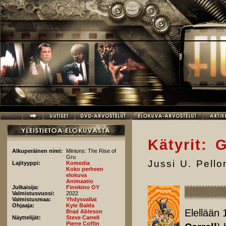
Hyppää pääsisältöön
Kätyrit: 
Alkuperäinen nimi:
Minions: The Rise of
Gru
Jussi U. Pell
Lajityyppi:
Komedia
Koko perheen
elokuva
Animaatio
Julkaisija:
Finnkino OY
Valmistusvuosi:
2022
Valmistusmaa:
Yhdysvallat
Ohjaaja:
Kyle Balda
Elellään 
Brad Ableson
Näyttelijät:
Steve Carrell
Pierre Coffin