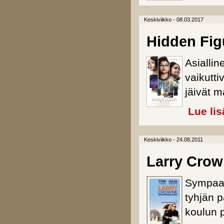
Keskiviikko - 08.03.2017
Hidden Fig
Asiallin
vaikutt
jäivät m
Lue lis
Keskiviikko - 24.08.2011
Larry Crow
Sympaat
tyhjän p
koulun p