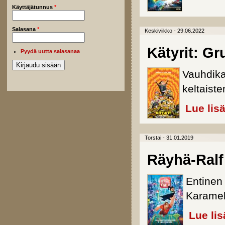
Käyttäjätunnus
*
Salasana
*
Keskiviikko - 29.06.2022
Kätyrit: Gr
Pyydä uutta salasanaa
Vauhdika
keltaist
Lue lis
Torstai - 31.01.2019
Räyhä-Ralf 
Entinen 
Karamell
Lue lis