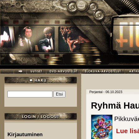
Hyppää pääsisältöön
Perjantai - 06.10.2023
Etsi
Hakulomake
Ryhmä Hau
Pikkuvä
Lue lis
Kirjautuminen