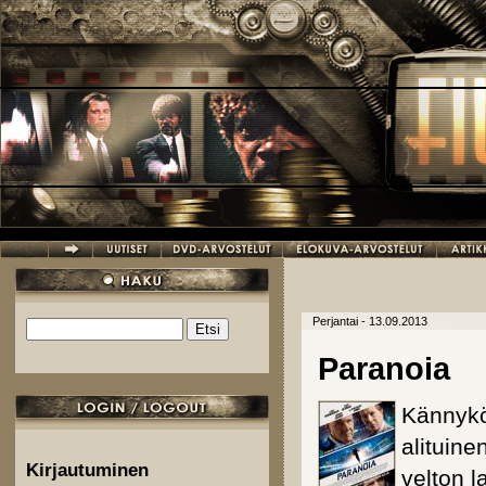
Hyppää pääsisältöön
Perjantai - 13.09.2013
Etsi
Hakulomake
Paranoia
Kännykö
alituine
Kirjautuminen
velton l