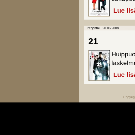
Lue lis
Perjantai - 20.06.2008
21
Huippuop
laskelmo
Lue lis
Copyrig