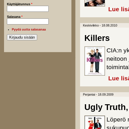
Käyttäjätunnus
*
Lue lis
Salasana
*
Keskiviikko - 18.08.2010
Pyydä uutta salasanaa
Killers
CIA:n y
neitoon 
toimint
Lue lis
Perjantai - 18.09.2009
Ugly Truth
Löperö 
sukupuol