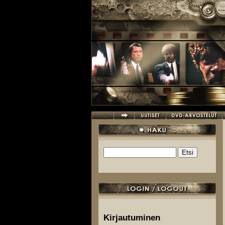
Hyppää pääsisältöön
Etsi
Hakulomake
Kirjautuminen