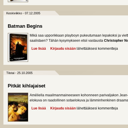
Keskiviikko - 07.12.2005
Batman Begins
Mikä saa upporikkaan playboyn pukeutumaan lepakoksi ja vie
saalistaen? Tähän kysymykseen etsii vastausta
Christopher No
Lue lisää
about Batman Begins
Kirjaudu sisään
lähettääksesi kommentteja
Tiistai - 25.10.2005
Pitkät kihlajaiset
Améliella maailmanmaineeseen kohonneen parivaljakon Jean-P
elokuva on raadollinen sotaelokuva ja lämminhenkinen draama
Lue lisää
about Pitkät kihlajaiset
Kirjaudu sisään
lähettääksesi kommentteja