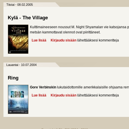
Tiistai - 08.02.2005
Kylä - The Village
Kulttimaineeseen noussut M. Night Shyamalan vie katsojansa 
metsän kammottavat olennot ovat piirittäneet.
Lue lisää
about Kylä - The Village
Kirjaudu sisään
lähettääksesi kommentteja
Lauantai - 10.07.2004
Ring
Gore Verbinskin
lukutaidottomille amerikkalaisille ohjaama re
Lue lisää
about Ring
Kirjaudu sisään
lähettääksesi kommentteja