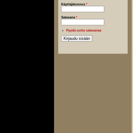
Käyttäjätunnus
*
Salasana
*
Pyydä uutta salasanaa