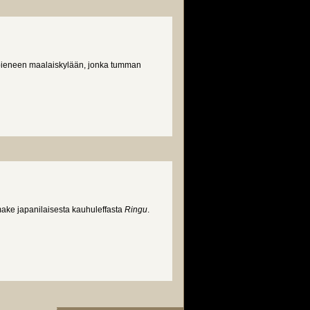
pieneen maalaiskylään, jonka tumman
make japanilaisesta kauhuleffasta
Ringu
.