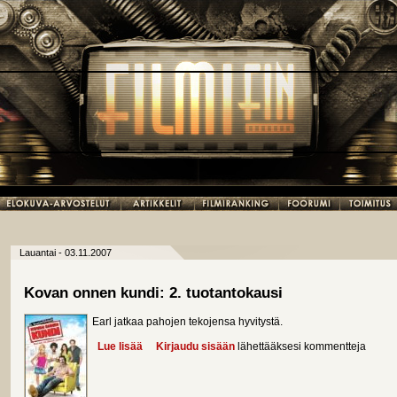
Lauantai - 03.11.2007
Kovan onnen kundi: 2. tuotantokausi
Earl jatkaa pahojen tekojensa hyvitystä.
Lue lisää
about Kovan onnen kundi: 2. tuotantokausi
Kirjaudu sisään
lähettääksesi kommentteja