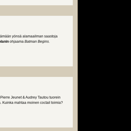
ttämään yönsä alamaailman saastoja
lanin
ohjaama
Batman Begins
.
ierre Jeunet & Audrey Tautou tuorein
. Kuinka mahtaa moinen coctail toimia?