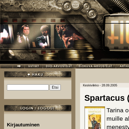
Hyppää pääsisältöön
Keskiviikko - 28.09.2005
Etsi
Hakulomake
Spartacus (
Tarina o
muille a
Kirjautuminen
menesty