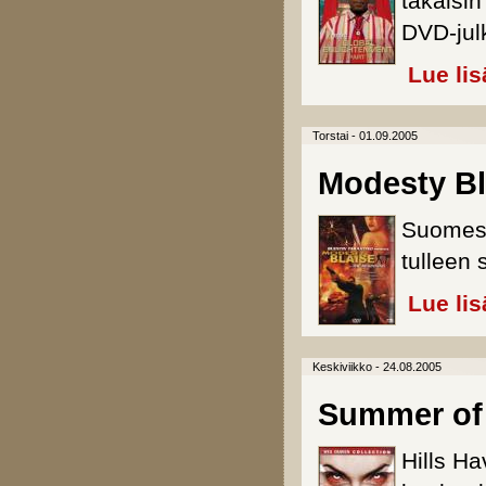
takaisi
DVD-jul
Lue lis
Torstai - 01.09.2005
Modesty Bl
Suomess
tulleen 
Lue lis
Keskiviikko - 24.08.2005
Summer of
Hills H