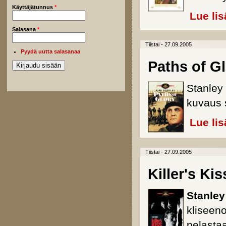
Käyttäjätunnus
*
Lue lis
Salasana
*
Tiistai - 27.09.2005
Pyydä uutta salasanaa
Paths of G
Stanley
kuvaus s
Lue lis
Tiistai - 27.09.2005
Killer's Kis
Stanley
kliseeno
pelastaa