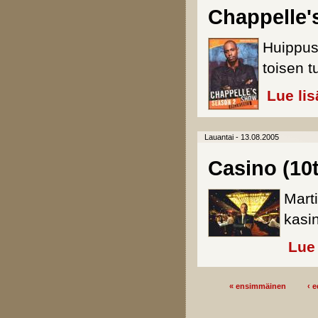
Chappelle'
Huippus
toisen 
Lue lis
Lauantai - 13.08.2005
Casino (10
Mart
kasi
Lue 
« ensimmäinen
‹ 
Sivut