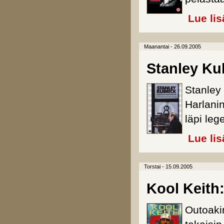
Lue lis
Maanantai - 26.09.2005
Stanley Ku
Stanley
Harlani
läpi le
Lue lis
Torstai - 15.09.2005
Kool Keith
Outoaki