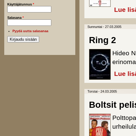
Käyttäjätunnus
*
Lue lis
Salasana
*
Sunnuntai - 27.03.2005
Pyydä uutta salasanaa
Ring 2
Hideo N
erinomai
Lue lis
Torstai - 24.03.2005
Boltsit pel
Polttop
urheilul