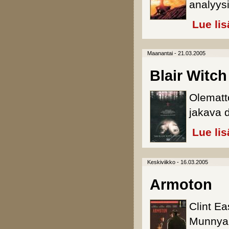
analyys
Lue lis
Maanantai - 21.03.2005
Blair Witch
Olematto
jakava d
Lue lis
Keskiviikko - 16.03.2005
Armoton
Clint E
Munnya,