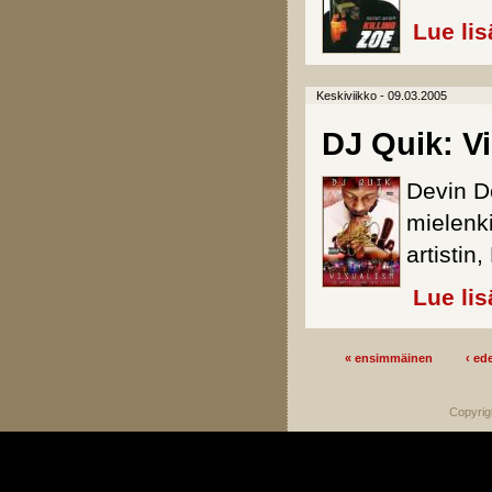
Lue lis
Keskiviikko - 09.03.2005
DJ Quik: V
Devin D
mielenk
artistin
Lue lis
« ensimmäinen
‹ ed
Sivut
Copyrig