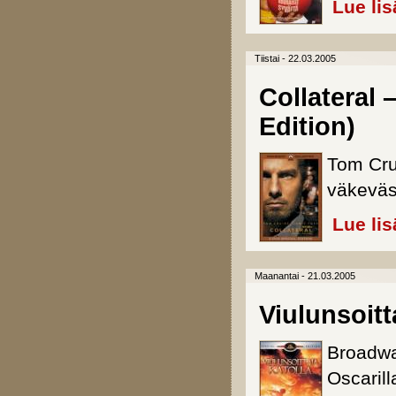
Lue lis
Tiistai - 22.03.2005
Collateral 
Edition)
Tom Cru
väkeväss
Lue lis
Maanantai - 21.03.2005
Viulunsoitt
Broadwa
Oscaril