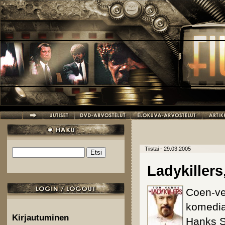
Hyppää pääsisältöön
Tiistai - 29.03.2005
Etsi
Hakulomake
Ladykillers
Coen-vel
komedia
Kirjautuminen
Hanks S