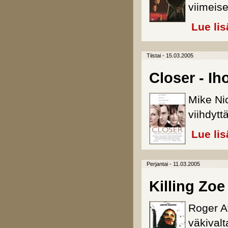
viimeise
Lue lis
Tiistai - 15.03.2005
Closer - Iho
Mike Nic
viihdyt
Lue lis
Perjantai - 11.03.2005
Killing Zoe
Roger Av
väkivalt